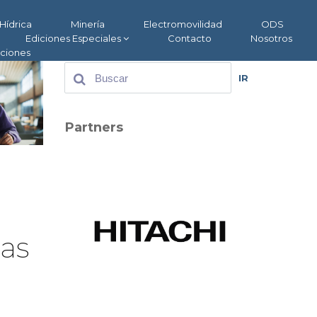
Hídrica
Minería
Electromovilidad
ODS
Ediciones Especiales
Contacto
Nosotros
aciones
IR
Partners
nas