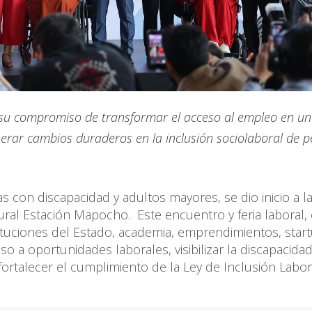
a su compromiso de transformar el acceso al empleo en un
nerar cambios duraderos en la inclusión sociolaboral de 
 con discapacidad y adultos mayores, se dio inicio a l
ural Estación Mapocho. Este encuentro y feria laboral,
ituciones del Estado, academia, emprendimientos, star
o a oportunidades laborales, visibilizar la discapacidad
ortalecer el cumplimiento de la Ley de Inclusión Labor