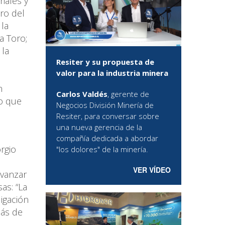
iales y
tro del
 la
ra Toro;
 la
Resiter y su propuesta de
valor para la industria minera
n
Carlos Valdés
, gerente de
to que
Negocios División Minería de
n
Resiter, para conversar sobre
una nueva gerencia de la
compañía dedicada a abordar
orgio
"los dolores" de la minería.
VER VÍDEO
avanzar
as: “La
igación
más de