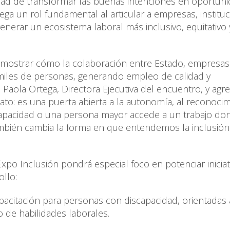
dad de transformar las buenas intenciones en oportun
ega un rol fundamental al articular a empresas, institu
nerar un ecosistema laboral más inclusivo, equitativo 
emostrar cómo la colaboración entre Estado, empresas
 miles de personas, generando empleo de calidad y
Paola Ortega, Directora Ejecutiva del encuentro, y agr
: es una puerta abierta a la autonomía, al reconocim
capacidad o una persona mayor accede a un trabajo do
también cambia la forma en que entendemos la inclusió
Expo Inclusión pondrá especial foco en potenciar iniciat
ollo:
pacitación para personas con discapacidad, orientadas 
to de habilidades laborales.