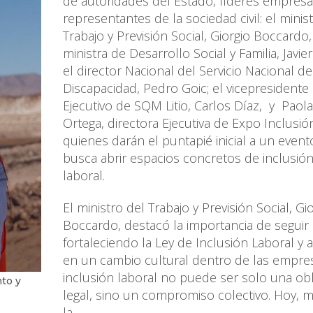
de autoridades del Estado, líderes empresar
representantes de la sociedad civil: el minis
Trabajo y Previsión Social, Giorgio Boccardo,
ministra de Desarrollo Social y Familia, Javie
el director Nacional del Servicio Nacional de
Discapacidad, Pedro Goic; el vicepresidente
Ejecutivo de SQM Litio, Carlos Díaz, y Paola
Ortega, directora Ejecutiva de Expo Inclusió
quienes darán el puntapié inicial a un even
busca abrir espacios concretos de inclusió
laboral.
El ministro del Trabajo y Previsión Social, Gi
Boccardo, destacó la importancia de seguir
fortaleciendo la Ley de Inclusión Laboral y 
en un cambio cultural dentro de las empres
inclusión laboral no puede ser solo una obl
to y
legal, sino un compromiso colectivo. Hoy, 
la