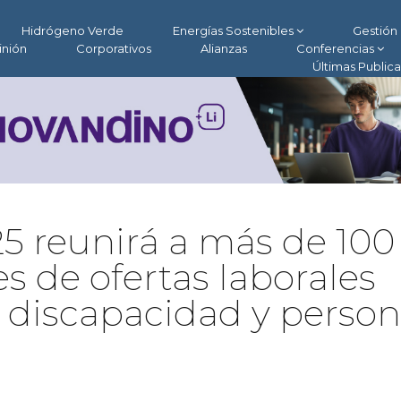
Hidrógeno Verde
Energías Sostenibles
Gestión 
inión
Corporativos
Alianzas
Conferencias
Últimas Public
25 reunirá a más de 100
 de ofertas laborales
 discapacidad y perso