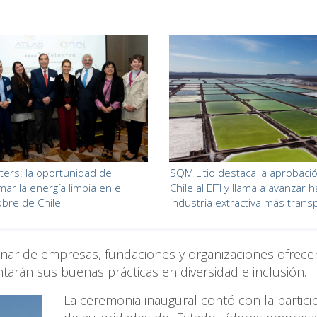
ters: la oportunidad de
SQM Litio destaca la aprobaci
mar la energía limpia en el
Chile al EITI y llama a avanzar 
bre de Chile
industria extractiva más tran
ar de empresas, fundaciones y organizaciones ofrece
arán sus buenas prácticas en diversidad e inclusión.
La ceremonia inaugural contó con la partici