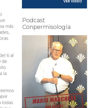
VER VÍDEO
po
Podcast
que
 va más
Conpermisología
ades,
doras
del 6 al
y de
ollo
a la
creemos
brir
a todas