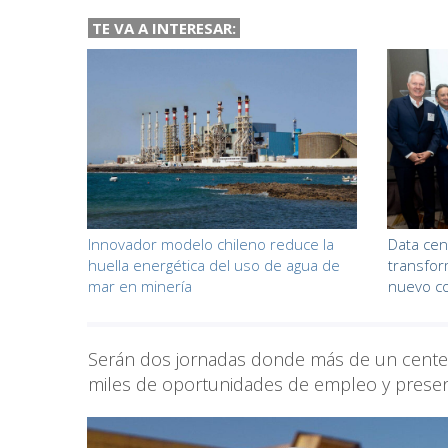
TE VA A INTERESAR:
Innovador modelo chileno reduce la
Data cen
huella energética del uso de agua de
transfor
mar en minería
nuevo co
Serán dos jornadas donde más de un centen
miles de oportunidades de empleo y present