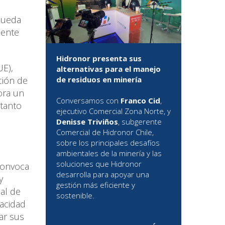
queda
sente
Hidronor presenta sus
UE),
alternativas para el manejo
ción de
de residuos en minería
ora un
Conversamos con
Franco Cid
,
 tanto
ejecutivo Comercial Zona Norte, y
Denisse Triviños
, subgerente
Comercial de Hidronor Chile,
sobre los principales desafíos
ambientales de la minería y las
soluciones que Hidronor
 convoca
desarrolla para apoyar una
y
gestión más eficiente y
al de
sostenible.
acidad
ar sus