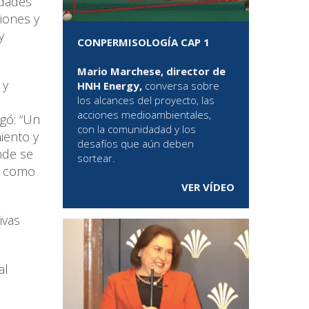
idades
ciones y
y
CONPERMISOLOGÍA CAP 1
Mario Marchese, director de
 y
HNH Energy,
conversa sobre
los alcances del proyecto, las
acciones medioambientales,
egó: “Un
con la comunidadad y los
iento y
desafíos que aún deben
nde se
sortear.
n como
VER VÍDEO
ivas
al