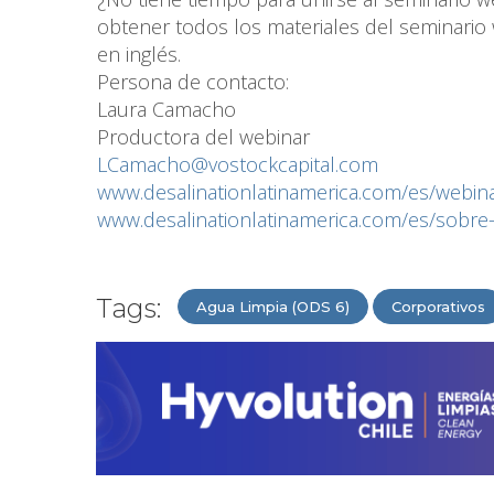
obtener todos los materiales del seminario 
en inglés.
Persona de contacto:
Laura Camacho
Productora del webinar
LCamacho@vostockcapital.com
www.desalinationlatinamerica.com/es/webina
www.desalinationlatinamerica.com/es/sobre
Tags:
Agua Limpia (ODS 6)
Corporativos