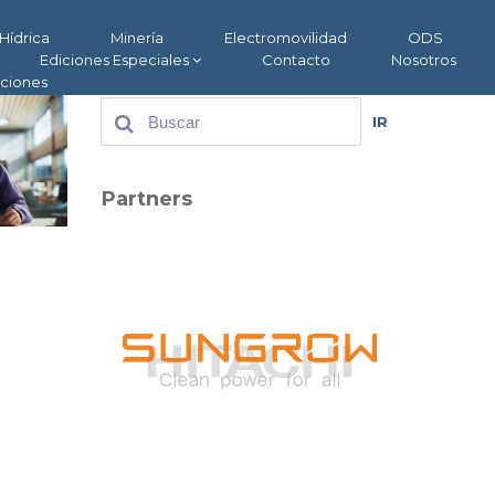
Hídrica
Minería
Electromovilidad
ODS
Ediciones Especiales
Contacto
Nosotros
aciones
IR
Partners