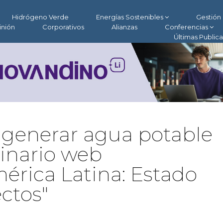
Hidrógeno Verde
Energías Sostenibles
Gestión 
inión
Corporativos
Alianzas
Conferencias
Últimas Public
a generar agua potable
minario web
érica Latina: Estado
ectos"