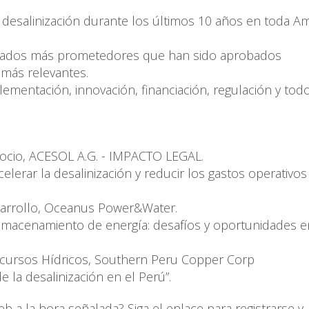
desalinización durante los últimos 10 años en toda Am
ficados más prometedores que han sido aprobados
 más relevantes.
entación, innovación, financiación, regulación y todo
ocio, ACESOL A.G. - IMPACTO LEGAL.
celerar la desalinización y reducir los gastos operativo
sarrollo, Oceanus Power&Water.
 almacenamiento de energía: desafíos y oportunidades e
cursos Hídricos, Southern Peru Copper Corp
 la desalinización en el Perú”.
b a la hora señalada? Siga el enlace para registrarse y