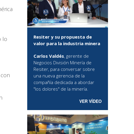
érica
Resiter y su propuesta de
 lo
valor para la industria minera
Carlos Valdés
, gerente de
Negocios División Minería de
Resiter, para conversar sobre
s con
una nueva gerencia de la
compañía dedicada a abordar
"los dolores" de la minería.
n
VER VÍDEO