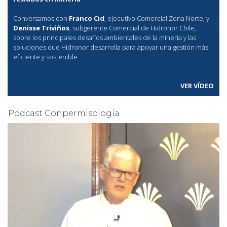
Conversamos con
Franco Cid
, ejecutivo Comercial Zona Norte, y
Denisse Triviños
, subgerente Comercial de Hidronor Chile,
sobre los principales desafíos ambientales de la minería y las
soluciones que Hidronor desarrolla para apoyar una gestión más
eficiente y sostenible.
VER VÍDEO
Podcast Conpermisología