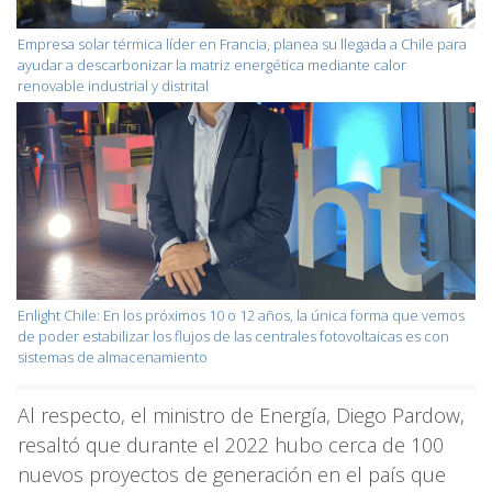
Empresa solar térmica líder en Francia, planea su llegada a Chile para
ayudar a descarbonizar la matriz energética mediante calor
renovable industrial y distrital
Enlight Chile: En los próximos 10 o 12 años, la única forma que vemos
de poder estabilizar los flujos de las centrales fotovoltaicas es con
sistemas de almacenamiento
Al respecto, el ministro de Energía, Diego Pardow,
resaltó que durante el 2022 hubo cerca de 100
nuevos proyectos de generación en el país que