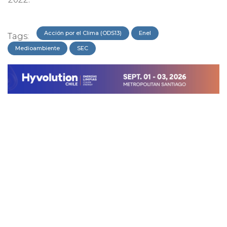
Acción por el Clima (ODS13)
Enel
Tags:
Medioambiente
SEC