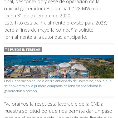
final, desconexión y cese de operación de la
unidad generadora Bocamina I (128 MW) con
fecha 31 de diciembre de 2020.
Este hito estaba inicialmente previsto para 2023,
pero a fines de mayo la compañía solicitó
formalmente a la autoridad anticiparlo.
TE PUEDE INTERESAR:
Enel Generación anuncia cierre anticipado de Bocamina, con lo que
se convertirá en la primera compañía chilena en abandonar la
generación a carbón
“Valoramos la respuesta favorable de la CNE a
nuestra solicitud porque nos permite dar un paso
más en el camino hacia una matriz más limpia que