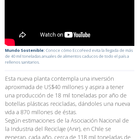
Mundo Sostenible:
Conoce cómo EccoFeed evita la llegada de más
de 40 mil toneladas anuales de alimentos caducos de todo el país a
rellenos sanitarios.
Esta nueva planta contempla una inversión
aproximada de US$40 millones y aspira a tener
una producción de 18 mil toneladas por año de
botellas plásticas recicladas, dándoles una nueva
vida a 870 millones de éstas.
Según estimaciones de la Asociación Nacional de
la Industria del Reciclaje (Anir), en Chile se
generan, cada año, cerca de 118 mil toneladas de