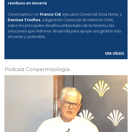
residuos en minería
Conversamos con
Franco Cid
, ejecutivo Comercial Zona Norte, y
Denisse Triviños
, subgerente Comercial de Hidronor Chile,
sobre los principales desafíos ambientales de la minería y las
soluciones que Hidronor desarrolla para apoyar una gestión más
eficiente y sostenible.
VER VÍDEO
Podcast Conpermisología