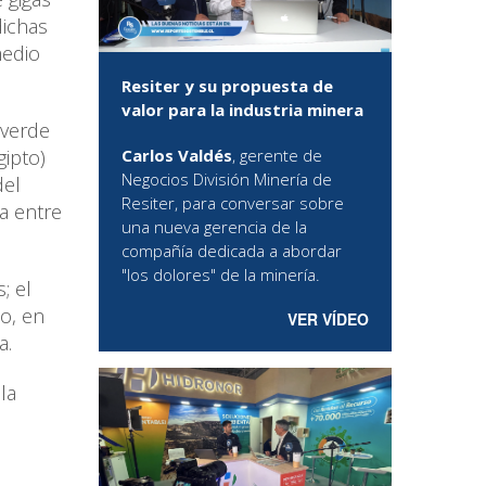
dichas
medio
Resiter y su propuesta de
valor para la industria minera
 verde
Carlos Valdés
, gerente de
gipto)
Negocios División Minería de
del
Resiter, para conversar sobre
a entre
una nueva gerencia de la
compañía dedicada a abordar
"los dolores" de la minería.
; el
to, en
VER VÍDEO
a.
la