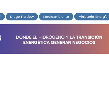
7
Diego Pardow
Medioambiente
Ministerio Energía