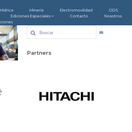
Hídrica
Minería
Electromovilidad
ODS
Ediciones Especiales
Contacto
Nosotros
aciones
IR
Partners
e