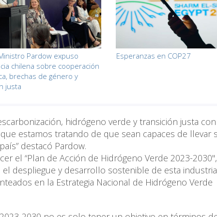
Ministro Pardow expuso
Esperanzas en COP27
cia chilena sobre cooperación
ca, brechas de género y
n justa
carbonización, hidrógeno verde y transición justa con
 que estamos tratando de que sean capaces de llevar 
 país” destacó Pardow.
ocer el “Plan de Acción de Hidrógeno Verde 2023-2030",
el despliegue y desarrollo sostenible de esta industri
anteados en la Estrategia Nacional de Hidrógeno Verde
023-2030 no es solo tener un objetivo en términos de