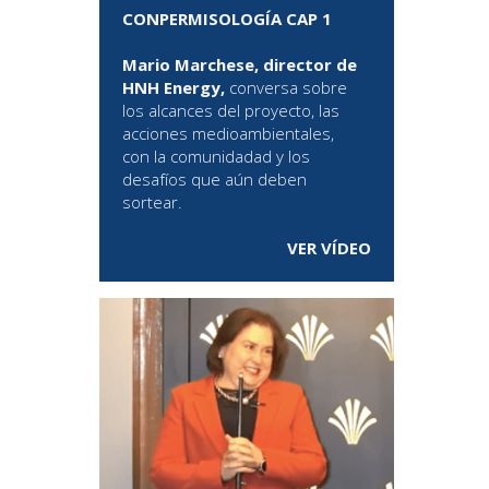
CONPERMISOLOGÍA CAP 1
Mario Marchese, director de
HNH Energy,
conversa sobre
los alcances del proyecto, las
acciones medioambientales,
con la comunidadad y los
desafíos que aún deben
sortear.
VER VÍDEO