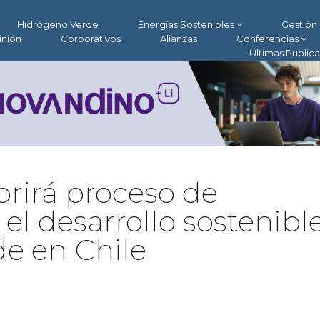
Hidrógeno Verde
Energías Sostenibles
Gestión 
inión
Corporativos
Alianzas
Conferencias
Últimas Public
brirá proceso de
 el desarrollo sostenibl
de en Chile