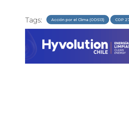
Tags:
Acción por el Clima (ODS13)
COP 2