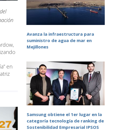
del
pación
Avanza la infraestructura para
suministro de agua de mar en
ardow,
Mejillones
lizando
ía” en
atriz
Samsung obtiene el 1er lugar en la
categoría tecnología de ranking de
Sostenibilidad Empresarial IPSOS