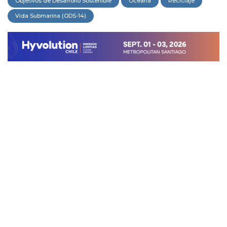
Objetivos de Desarrollo Sostenible
Oceana
Reciclaje
Vida Submarina (ODS-14)