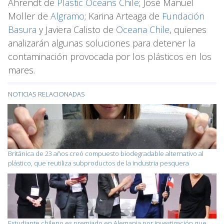
Ahrendt de
Plastic Oceans Chile
; José Manuel
Moller de
Algramo
; Karina Arteaga de
Fundación
Basura
y Javiera Calisto de
Oceana Chile
, quienes
analizarán algunas soluciones para detener la
contaminación provocada por los plásticos en los
mares.
NOTICIAS RELACIONADAS
Británica de 23 años creó compuesto biodegradable alternativo al
plástico, que reutiliza subproductos de la industria pesquera
Estudiante chileno es premiado en Alemania por investigación que