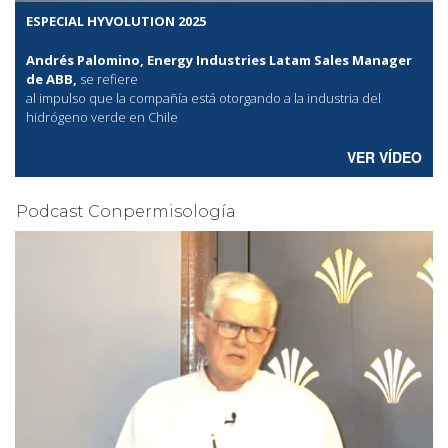
ESPECIAL HYVOLUTION 2025
Andrés Palomino, Energy Industries Latam Sales Manager
de ABB,
se refiere
al
impulso que la compañía está otorgando a la industria del
hidrógeno verde en Chile
VER VÍDEO
Podcast Conpermisología