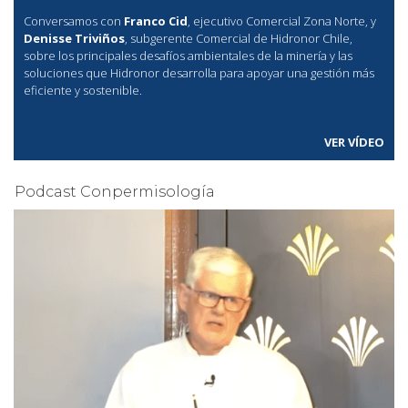
Conversamos con
Franco Cid
, ejecutivo Comercial Zona Norte, y
Denisse Triviños
, subgerente Comercial de Hidronor Chile,
sobre los principales desafíos ambientales de la minería y las
soluciones que Hidronor desarrolla para apoyar una gestión más
eficiente y sostenible.
VER VÍDEO
Podcast Conpermisología