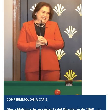
CONPERMISOLOGÍA CAP 2
Gloria Maldonado, presidenta del Directorio de ENAP
, nos