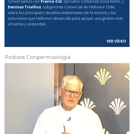
Conversamos con
Franco Cid
, ejecutivo Comercial Zona Norte, y
Denisse Triviños
, subgerente Comercial de Hidronor Chile,
sobre los principales desafíos ambientales de la minería y las
soluciones que Hidronor desarrolla para apoyar una gestión más
eficiente y sostenible.
VER VÍDEO
Podcast Conpermisología