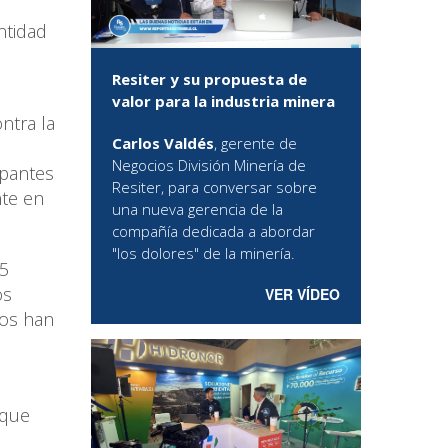
ntidad
Resiter y su propuesta de
valor para la industria minera
ntra la
Carlos Valdés
, gerente de
Negocios División Minería de
upantes
Resiter, para conversar sobre
nte en
una nueva gerencia de la
compañía dedicada a abordar
"los dolores" de la minería.
 5
os
VER VÍDEO
cos han
 que