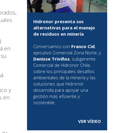
brados,
uales
Hidronor presenta sus
alternativas para el manejo
de residuos en minería
)
Conversamos con
Franco Cid
,
ná en
ejecutivo Comercial Zona Norte, y
 su
Denisse Triviños
, subgerente
Comercial de Hidronor Chile,
sobre los principales desafíos
ná
ambientales de la minería y las
soluciones que Hidronor
ico y
desarrolla para apoyar una
gestión más eficiente y
s en
sostenible.
VER VÍDEO