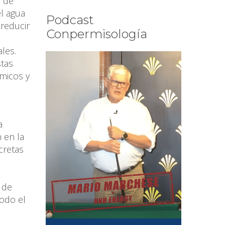
e de
el agua
Podcast
 reducir
Conpermisología
les.
tas
micos y
a
 en la
cretas
 de
odo el