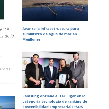
que los
Avanza la infraestructura para
suministro de agua de mar en
os de la
Mejillones
un
revenir
Samsung obtiene el 1er lugar en la
categoría tecnología de ranking de
Sostenibilidad Empresarial IPSOS