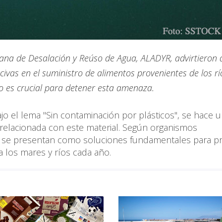
ana de Desalación y Reúso de Agua, ALADYR, advirtieron 
ivas en el suministro de alimentos provenientes de los rí
o es crucial para detener esta amenaza.
o el lema "Sin contaminación por plásticos", se hace 
l relacionada con este material. Según organismos
gua se presentan como soluciones fundamentales para p
a los mares y ríos cada año.