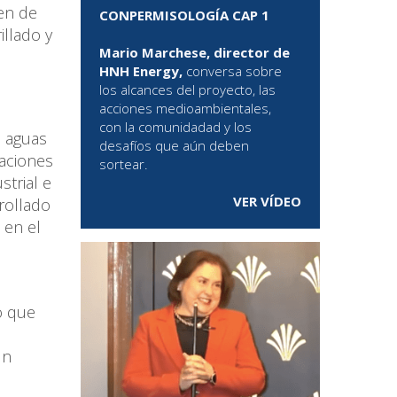
en de
CONPERMISOLOGÍA CAP 1
illado y
Mario Marchese, director de
HNH Energy,
conversa sobre
los alcances del proyecto, las
acciones medioambientales,
con la comunidadad y los
e aguas
desafíos que aún deben
taciones
sortear.
strial e
VER VÍDEO
rrollado
 en el
o que
un