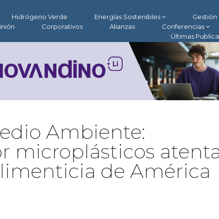
Hidrógeno Verde
Energías Sostenibles
Gestión 
inión
Corporativos
Alianzas
Conferencias
Últimas Public
Medio Ambiente:
 microplásticos atent
alimenticia de América