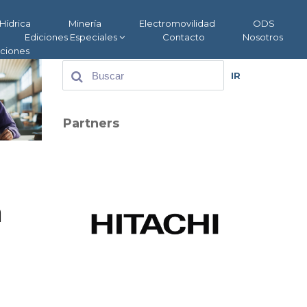
Hídrica
Minería
Electromovilidad
ODS
Ediciones Especiales
Contacto
Nosotros
aciones
IR
Partners
a