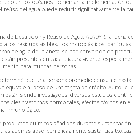
ente o en los océanos. Fomentar la implementación de
el reúso del agua puede reducir significativamente la ca
na de Desalación y Reúso de Agua, ALADYR, la lucha co
 a los residuos visibles. Los microplásticos, partículas
erpo de agua del planeta, se han convertido en preoc
están presentes en cada criatura viviente, especialme
 alimento para muchas personas.
) determinó que una persona promedio consume hasta
 equivale al peso de una tarjeta de crédito. Aunque l
n están siendo investigados, diversos estudios científi
 posibles trastornos hormonales, efectos tóxicos en el
ema inmunológico.
e productos químicos añadidos durante su fabricación
ículas además absorben eficazmente sustancias tóxicas