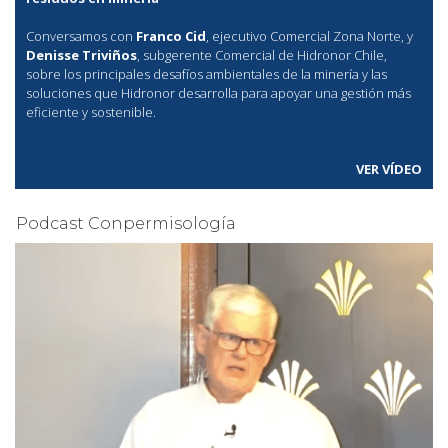
Conversamos con
Franco Cid
, ejecutivo Comercial Zona Norte, y
Denisse Triviños
, subgerente Comercial de Hidronor Chile,
sobre los principales desafíos ambientales de la minería y las
soluciones que Hidronor desarrolla para apoyar una gestión más
eficiente y sostenible.
VER VÍDEO
Podcast Conpermisología