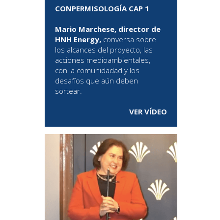
CONPERMISOLOGÍA CAP 1
Mario Marchese, director de
HNH Energy,
conversa sobre
los alcances del proyecto, las
acciones medioambientales,
con la comunidadad y los
desafíos que aún deben
sortear.
VER VÍDEO