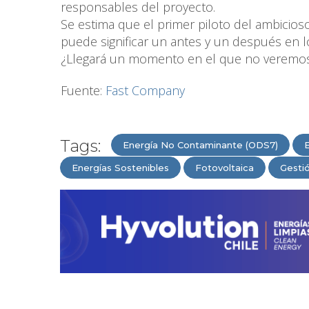
responsables del proyecto.
Se estima que el primer piloto del ambicio
puede significar un antes y un después en 
¿Llegará un momento en el que no veremos
Fuente:
Fast Company
Tags:
Energía No Contaminante (ODS7)
E
Energías Sostenibles
Fotovoltaica
Gestió