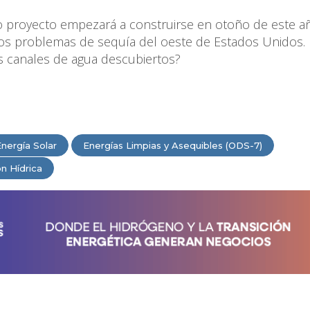
so proyecto empezará a construirse en otoño de este añ
los problemas de sequía del oeste de Estados Unidos.
 canales de agua descubiertos?
nergía Solar
Energías Limpias y Asequibles (ODS-7)
n Hídrica