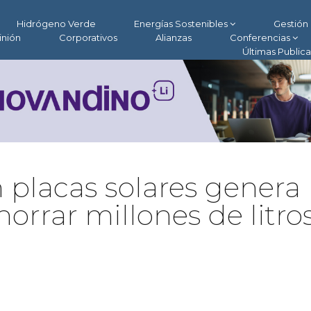
Hidrógeno Verde
Energías Sostenibles
Gestión 
inión
Corporativos
Alianzas
Conferencias
Últimas Public
 placas solares genera
horrar millones de litro