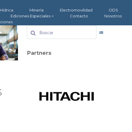
Hídrica
Minería
Electromovilidad
ODS
Ediciones Especiales
Contacto
Nosotros
aciones
IR
Partners
s