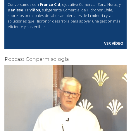
Conversamos con
Franco Cid
, ejecutivo Comercial Zona Norte, y
Denisse Triviños
, subgerente Comercial de Hidronor Chile,
sobre los principales desafíos ambientales de la minería y las
soluciones que Hidronor desarrolla para apoyar una gestión más
eficiente y sostenible.
VER VÍDEO
Podcast Conpermisología