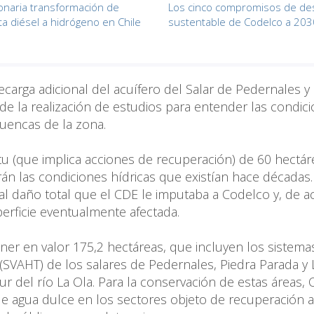
onaria transformación de
Los cinco compromisos de des
a diésel a hidrógeno en Chile
sustentable de Codelco a 203
ecarga adicional del acuífero del Salar de Pedernales y
de la realización de estudios para entender las condic
cuencas de la zona.
tu (que implica acciones de recuperación) de 60 hectá
rán las condiciones hídricas que existían hace décadas.
l daño total que el CDE le imputaba a Codelco y, de 
uperficie eventualmente afectada.
r en valor 175,2 hectáreas, que incluyen los sistema
 (SVAHT) de los salares de Pedernales, Piedra Parada y
r del río La Ola. Para la conservación de estas áreas,
 agua dulce en los sectores objeto de recuperación a