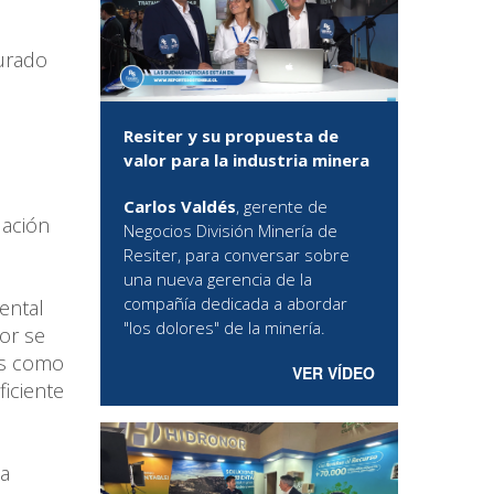
urado
Resiter y su propuesta de
valor para la industria minera
Carlos Valdés
, gerente de
lación
Negocios División Minería de
Resiter, para conversar sobre
una nueva gerencia de la
compañía dedicada a abordar
ental
"los dolores" de la minería.
or se
es como
VER VÍDEO
ficiente
 a