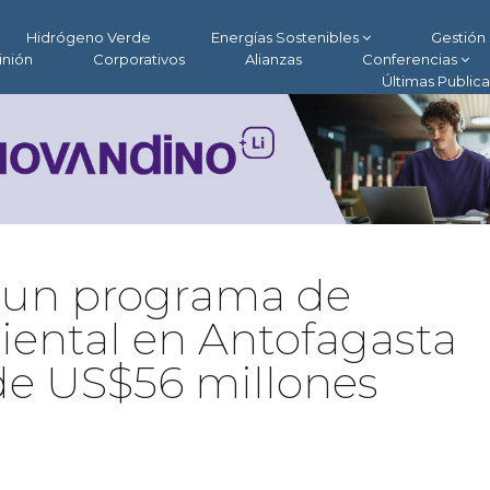
Hidrógeno Verde
Energías Sostenibles
Gestión 
inión
Corporativos
Alianzas
Conferencias
Últimas Public
á un programa de
ental en Antofagasta
de US$56 millones