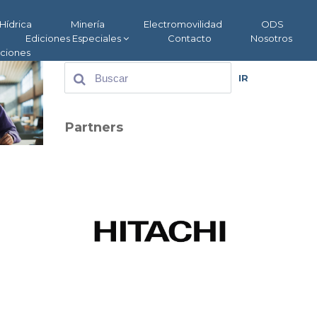
Hídrica
Minería
Electromovilidad
ODS
Ediciones Especiales
Contacto
Nosotros
aciones
IR
Partners