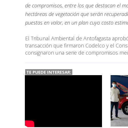
de compromisos, entre los que destacan el má
hectáreas de vegetación que serán recuperada
puestas en valor, en un plan cuyo costo estim
El Tribunal Ambiental de Antofagasta aprob
transacción que firmaron Codelco y el Cons
consignaron una serie de compromisos med
TE PUEDE INTERESAR: