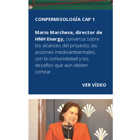
CONPERMISOLOGÍA CAP 1
Mario Marchese, director de
HNH Energy,
conversa sobre
los alcances del proyecto, las
acciones medioambientales,
con la comunidadad y los
desafíos que aún deben
sortear.
VER VÍDEO