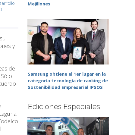
arrollo
Mejillones
0
 su
iones y
reas de
Samsung obtiene el 1er lugar en la
 Sólo
categoría tecnología de ranking de
acuerdo
Sostenibilidad Empresarial IPSOS
Ediciones Especiales
s
 Laguna,
 Codelco
l