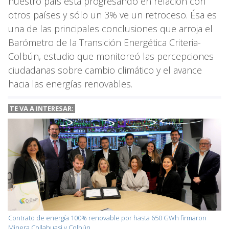
nuestro país está progresando en relación con
otros países y sólo un 3% ve un retroceso. Ésa es
una de las principales conclusiones que arroja el
Barómetro de la Transición Energética Criteria-
Colbún, estudio que monitoreó las percepciones
ciudadanas sobre cambio climático y el avance
hacia las energías renovables.
TE VA A INTERESAR:
Contrato de energía 100% renovable por hasta 650 GWh firmaron
Minera Collahuasi y Colbún