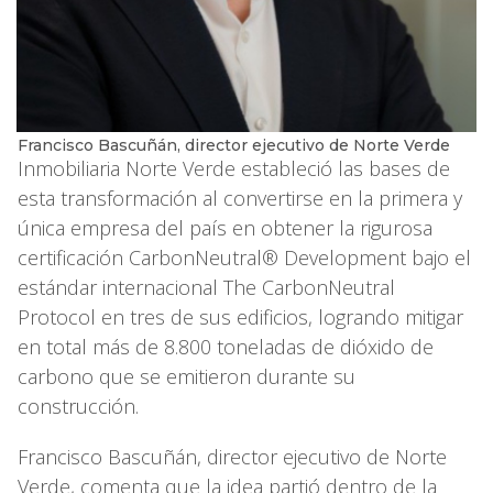
Francisco Bascuñán, director ejecutivo de Norte Verde
Inmobiliaria Norte Verde estableció las bases de
esta transformación al convertirse en la primera y
única empresa del país en obtener la rigurosa
certificación CarbonNeutral® Development bajo el
estándar internacional The CarbonNeutral
Protocol en tres de sus edificios, logrando mitigar
en total más de 8.800 toneladas de dióxido de
carbono que se emitieron durante su
construcción.
Francisco Bascuñán, director ejecutivo de Norte
Verde, comenta que la idea partió dentro de la