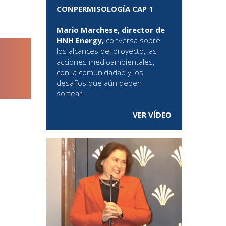
CONPERMISOLOGÍA CAP 1
Mario Marchese, director de
HNH Energy,
conversa sobre
los alcances del proyecto, las
acciones medioambientales,
con la comunidadad y los
desafíos que aún deben
sortear.
VER VÍDEO