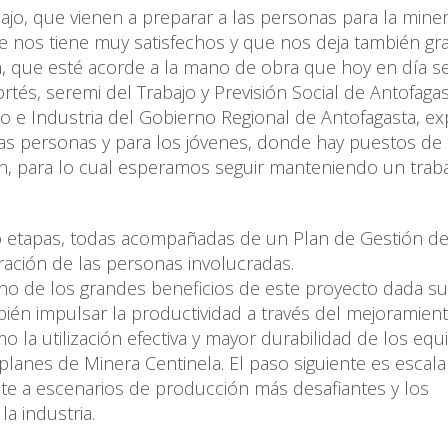
jo, que vienen a preparar a las personas para la miner
ue nos tiene muy satisfechos y que nos deja también g
n, que esté acorde a la mano de obra que hoy en día se
rtés, seremi del Trabajo y Previsión Social de Antofagas
nto e Industria del Gobierno Regional de Antofagasta, e
as personas y para los jóvenes, donde hay puestos de 
n, para lo cual esperamos seguir manteniendo un trab
co etapas, todas acompañadas de un Plan de Gestión de
ración de las personas involucradas.
uno de los grandes beneficios de este proyecto dada s
ambién impulsar la productividad a través del mejoramien
o la utilización efectiva y mayor durabilidad de los equ
lanes de Minera Centinela. El paso siguiente es escala
nte a escenarios de producción más desafiantes y los
a industria.