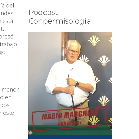
ía del
Podcast
randes
Conpermisología
 está
ta.
xpresó
trabajo
ajo
l
u menor
to en
ipos.
r este