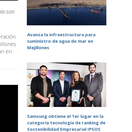
mía son
Avanza la infraestructura para
eración
suministro de agua de mar en
illones
Mejillones
an en
Samsung obtiene el 1er lugar en la
categoría tecnología de ranking de
Sostenibilidad Empresarial IPSOS