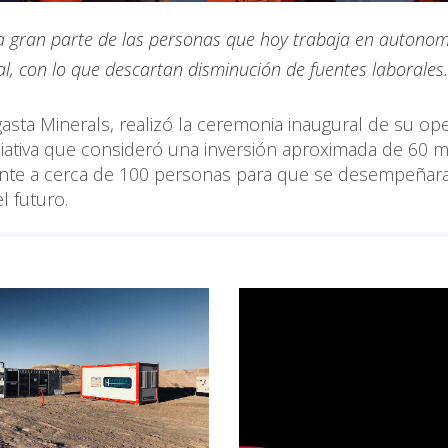
va gran parte de las personas que hoy trabaja en autono
, con lo que descartan disminución de fuentes laborales.
gasta Minerals, realizó la ceremonia inaugural de su op
ciativa que consideró una inversión aproximada de 60 m
ente a cerca de 100 personas para que se desempeñar
l futuro.