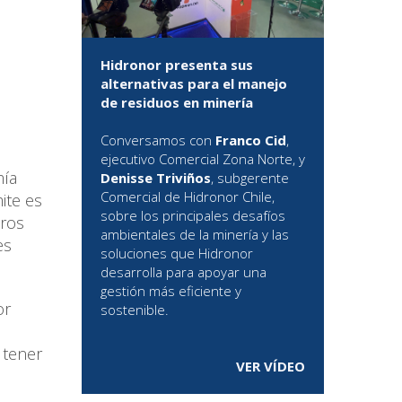
Hidronor presenta sus
alternativas para el manejo
de residuos en minería
Conversamos con
Franco Cid
,
ejecutivo Comercial Zona Norte, y
mía
Denisse Triviños
, subgerente
Comercial de Hidronor Chile,
ite es
sobre los principales desafíos
tros
ambientales de la minería y las
es
soluciones que Hidronor
desarrolla para apoyar una
gestión más eficiente y
or
sostenible.
 tener
VER VÍDEO