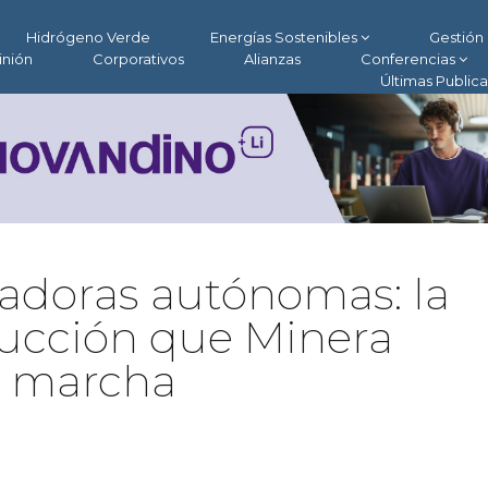
Hidrógeno Verde
Energías Sostenibles
Gestión 
inión
Corporativos
Alianzas
Conferencias
Últimas Public
adoras autónomas: la
ducción que Minera
n marcha