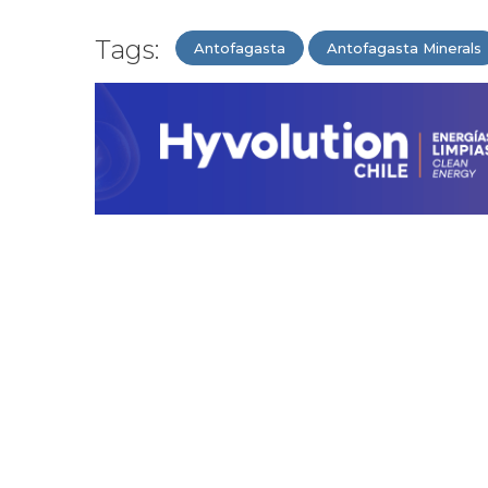
Tags:
Antofagasta
Antofagasta Minerals