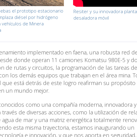
ruebas el prototipo estacionario
Resiter y su innovadora planta
plaza diésel por hidrógeno
desaladora móvil
 vehículos de Minera
a
enamiento implementado en faena, una robusta red d
 desde donde operan 11 camiones Komatsu 980E-5 y d
ón de rutas y circuitos, la programación de las tareas d
 con los demás equipos que trabajan en el área mina. 
al que está detrás de este logro reafirman su propósito
 en un mundo mejor.
reconocidos como una compañía moderna, innovadora y
ravés de diversas acciones, como la utilización de rel
 agua de mar y una matriz energética totalmente renov
iendo esta misma trayectoria, estamos inaugurando un
ecnología e innovación, y que nos aporta en seguridad,