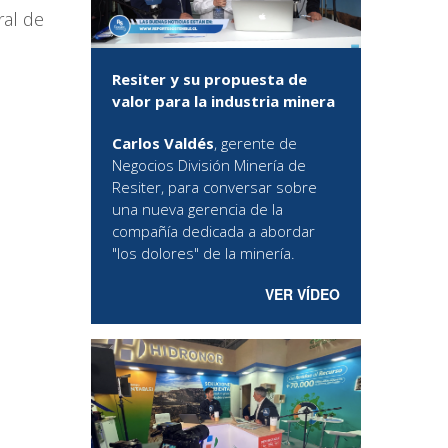
ral de
Resiter y su propuesta de
valor para la industria minera
Carlos Valdés
, gerente de
Negocios División Minería de
Resiter, para conversar sobre
una nueva gerencia de la
compañía dedicada a abordar
"los dolores" de la minería.
VER VÍDEO