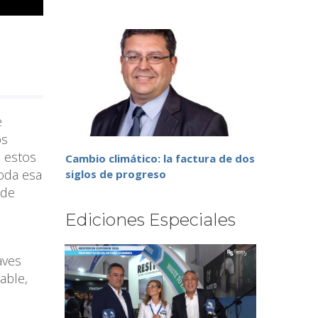
e
os
e estos
Cambio climático: la factura de dos
Toda esa
siglos de progreso
 de
Ediciones Especiales
aves
able,