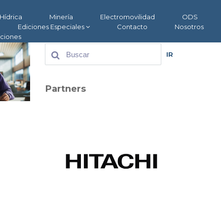
Hídrica
Minería
Electromovilidad
ODS
Ediciones Especiales
Contacto
Nosotros
aciones
IR
Partners