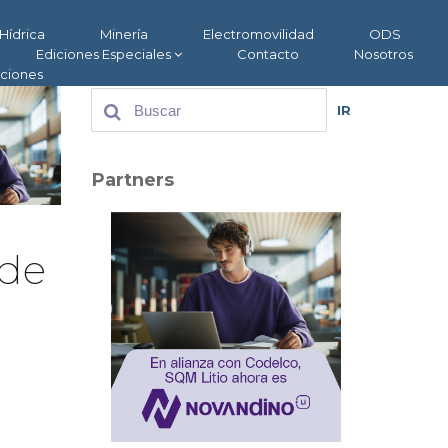
Hídrica
Minería
Electromovilidad
ODS
Ediciones Especiales
Contacto
Nosotros
aciones
IR
Partners
 de