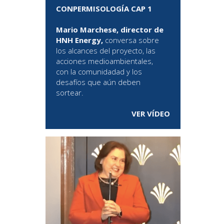
CONPERMISOLOGÍA CAP 1
Mario Marchese, director de
HNH Energy,
conversa sobre
los alcances del proyecto, las
acciones medioambientales,
con la comunidadad y los
desafíos que aún deben
sortear.
VER VÍDEO