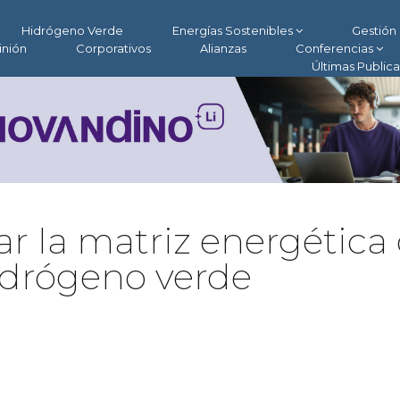
Hidrógeno Verde
Energías Sostenibles
Gestión 
inión
Corporativos
Alianzas
Conferencias
Últimas Public
r la matriz energética
hidrógeno verde