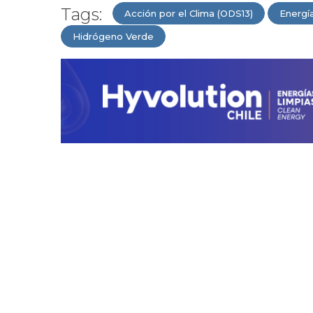
Tags:
Acción por el Clima (ODS13)
Energí
Hidrógeno Verde