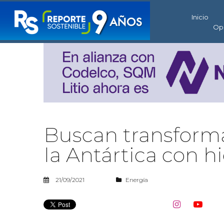
Inicio
Op
Buscan transforma
la Antártica con 
21/09/2021
Energía

