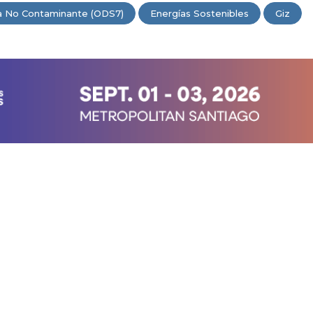
a No Contaminante (ODS7)
Energías Sostenibles
Giz