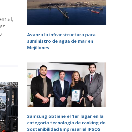
ental,
nes
o
Avanza la infraestructura para
suministro de agua de mar en
Mejillones
Samsung obtiene el 1er lugar en la
categoría tecnología de ranking de
Sostenibilidad Empresarial IPSOS