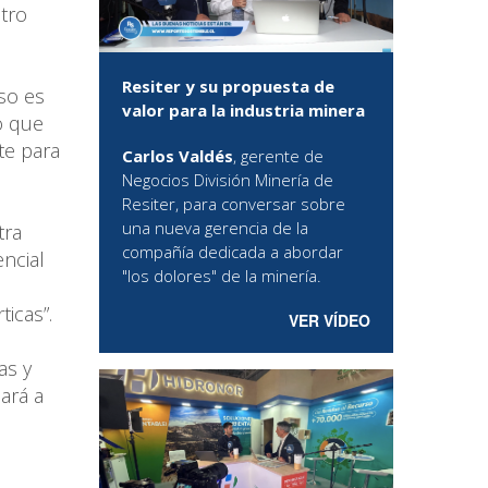
tro
Resiter y su propuesta de
so es
valor para la industria minera
o que
te para
Carlos Valdés
, gerente de
Negocios División Minería de
Resiter, para conversar sobre
una nueva gerencia de la
tra
compañía dedicada a abordar
ncial
"los dolores" de la minería.
icas”.
VER VÍDEO
as y
ará a