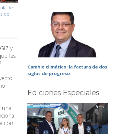
ula de
os de
 GIZ y
que las
2,
Cambio climático: la factura de dos
siglos de progreso
yecto
lio
Ediciones Especiales
s una
acional
ea con