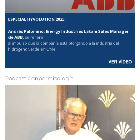
ESPECIAL HYVOLUTION 2025
Andrés Palomino, Energy Industries Latam Sales Manager
de ABB,
se refiere
al
impulso que la compañía está otorgando a la industria del
hidrógeno verde en Chile
VER VÍDEO
Podcast Conpermisología