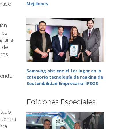
rmado
Mejillones
ien
 es
rar al
n de
tros
Samsung obtiene el 1er lugar en la
siendo
categoría tecnología de ranking de
Sostenibilidad Empresarial IPSOS
Ediciones Especiales
stado
cuentra
sta