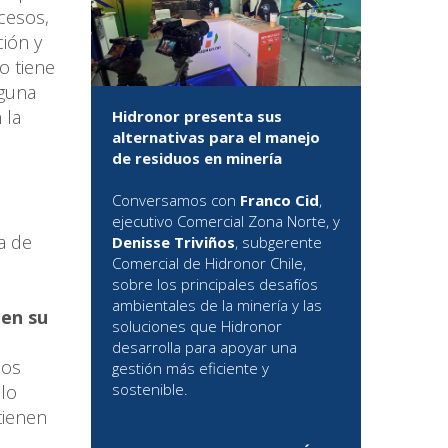
cesos,
ción y
o tiene
lguna
 la
Hidronor presenta sus
alternativas para el manejo
de residuos en minería
Conversamos con
Franco Cid
,
ejecutivo Comercial Zona Norte, y
a de
Denisse Triviños
, subgerente
Comercial de Hidronor Chile,
sobre los principales desafíos
ambientales de la minería y las
 en su
soluciones que Hidronor
desarrolla para apoyar una
los
gestión más eficiente y
sostenible.
lo
tienen