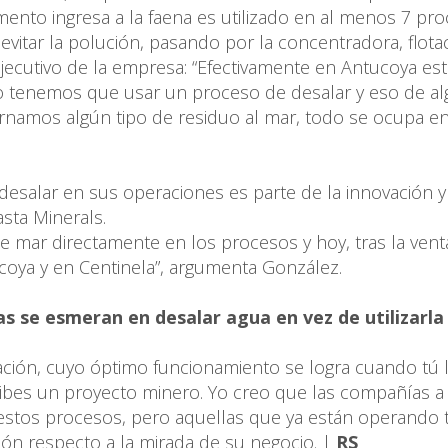
ento ingresa a la faena es utilizado en al menos 7 pro
vitar la polución, pasando por la concentradora, flota
ejecutivo de la empresa: “Efectivamente en Antucoya est
o tenemos que usar un proceso de desalar y eso de a
rnamos algún tipo de residuo al mar, todo se ocupa en
 desalar en sus operaciones es parte de la innovación y
sta Minerals.
mar directamente en los procesos y hoy, tras la vent
coya y en Centinela”, argumenta González.
s se esmeran en desalar agua en vez de utilizarla
ción, cuyo óptimo funcionamiento se logra cuando tú 
es un proyecto minero. Yo creo que las compañías a 
a estos procesos, pero aquellas que ya están operando 
sión respecto a la mirada de su negocio. |
RS