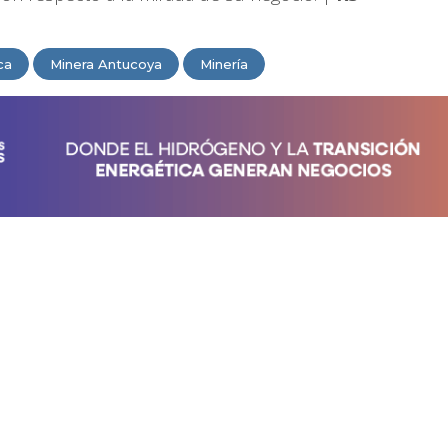
ca
Minera Antucoya
Minería