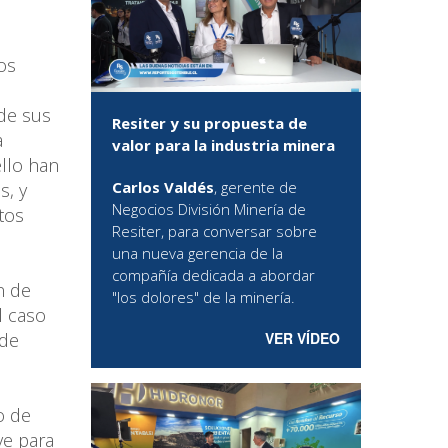
os
 de sus
Resiter y su propuesta de
a
valor para la industria minera
ello han
Carlos Valdés
, gerente de
s, y
Negocios División Minería de
tos
Resiter, para conversar sobre
una nueva gerencia de la
compañía dedicada a abordar
n de
"los dolores" de la minería.
l caso
VER VÍDEO
 de
o de
ve para