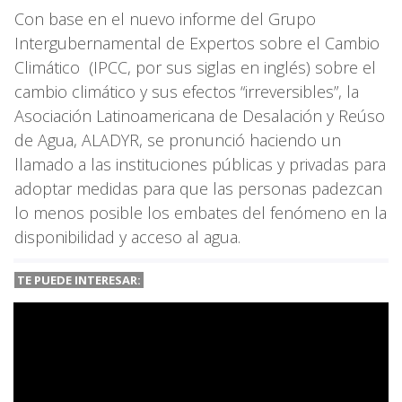
Con base en el nuevo informe del Grupo
Intergubernamental de Expertos sobre el Cambio
Climático (IPCC, por sus siglas en inglés) sobre el
cambio climático y sus efectos “irreversibles”, la
Asociación Latinoamericana de Desalación y Reúso
de Agua, ALADYR, se pronunció haciendo un
llamado a las instituciones públicas y privadas para
adoptar medidas para que las personas padezcan
lo menos posible los embates del fenómeno en la
disponibilidad y acceso al agua.
TE PUEDE INTERESAR: