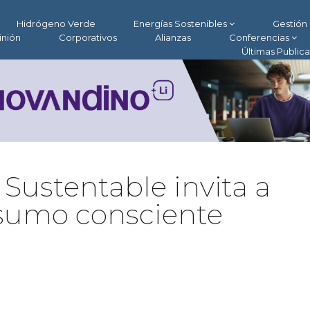
Hidrógeno Verde
Energías Sostenibles
Gestión 
inión
Corporativos
Alianzas
Conferencias
Últimas Public
Sustentable invita a
sumo consciente