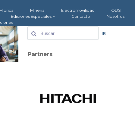
Hídrica
Minería
Electromovilidad
ODS
Ediciones Especiales
Contacto
Nosotros
aciones
IR
Partners