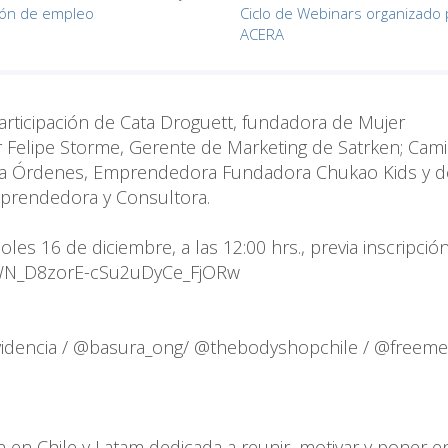
ión de empleo
Ciclo de Webinars organizado 
ACERA
articipación de Cata Droguett, fundadora de Mujer
Felipe Storme, Gerente de Marketing de Satrken; Cami
ela Órdenes, Emprendedora Fundadora Chukao Kids y 
mprendedora y Consultora.
coles 16 de diciembre, a las 12:00 hrs., previa inscripció
r/WN_D8zorE-cSu2uDyCe_FjORw
idencia / @basura_ong/ @thebodyshopchile / @freemet
n en Chile y Latam dedicada a reunir, motivar y poner e