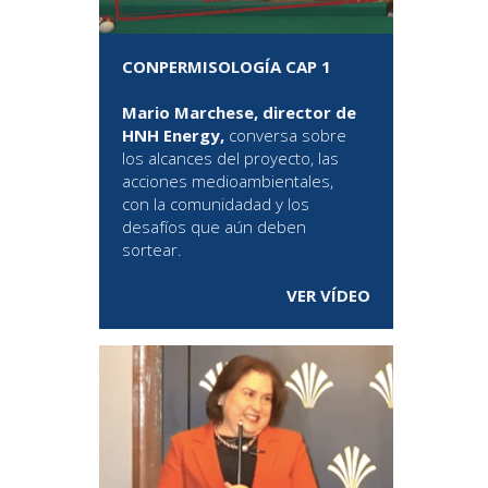
CONPERMISOLOGÍA CAP 1
Mario Marchese, director de
HNH Energy,
conversa sobre
los alcances del proyecto, las
acciones medioambientales,
con la comunidadad y los
desafíos que aún deben
sortear.
VER VÍDEO