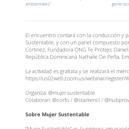
ambientales”
generac
El encuentro contará con la conducción y p
Sustentable, y con un panel compuesto por 
Cortinez, Fundadora ONG Te Protejo; Dani
República Dominicana Nathalie De Peña, E
La actividad es gratuita y se realizará el miér
https://us02web.zoom.us/webinar/registe
Organiza: @mujer.sustentable
Colaboran: @corfo / @starkencl / @hubprov
Sobre Mujer Sustentable
“Mujer Sustentable” es la primera agrupació