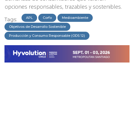
opciones responsables, trazables y sostenibles.
APL
Corfo
Medioambiente
Tags:
Objetivos de Desarrollo Sostenible
Producción y Consumo Responsable (ODS 12)