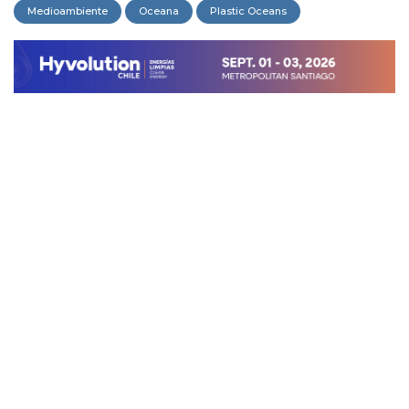
Medioambiente
Oceana
Plastic Oceans