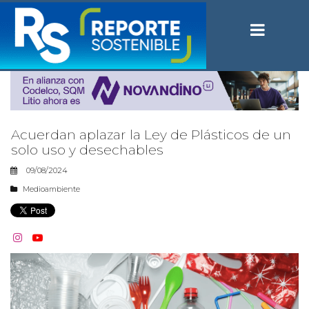
Acuerdan aplazar la Ley de Plásticos de un
solo uso y desechables
09/08/2024
Medioambiente

