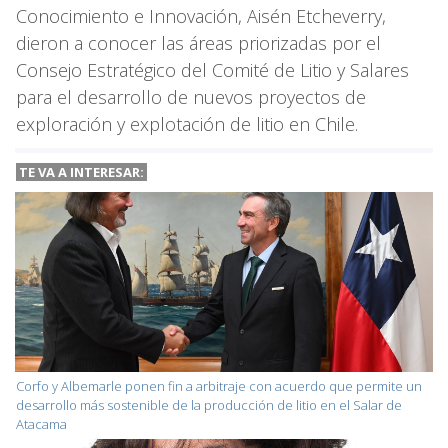
Conocimiento e Innovación, Aisén Etcheverry,
dieron a conocer las áreas priorizadas por el
Consejo Estratégico del Comité de Litio y Salares
para el desarrollo de nuevos proyectos de
exploración y explotación de litio en Chile.
TE VA A INTERESAR:
Corfo y Albemarle ponen fin a arbitraje con acuerdo que permite un
desarrollo más sostenible de la producción de litio en el Salar de
Atacama