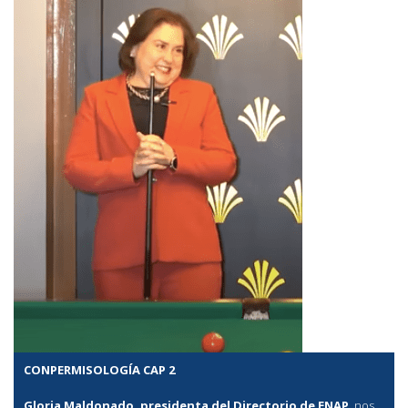
CONPERMISOLOGÍA CAP 2
Gloria Maldonado, presidenta del Directorio de ENAP
, nos