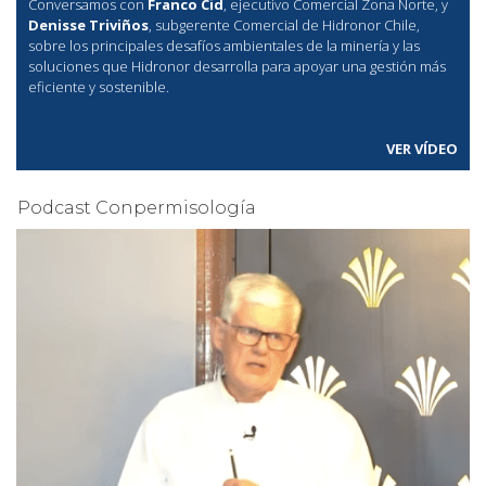
Conversamos con
Franco Cid
, ejecutivo Comercial Zona Norte, y
Denisse Triviños
, subgerente Comercial de Hidronor Chile,
sobre los principales desafíos ambientales de la minería y las
soluciones que Hidronor desarrolla para apoyar una gestión más
eficiente y sostenible.
VER VÍDEO
Podcast Conpermisología