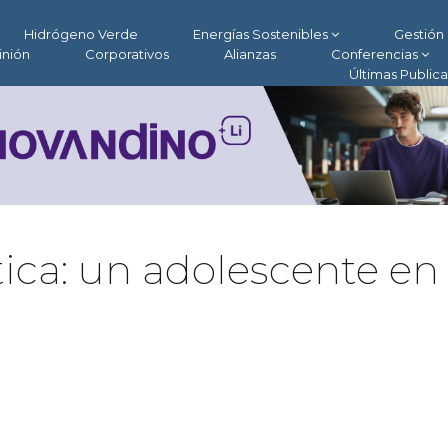
Hidrógeno Verde
Energías Sostenibles
Gestión 
inión
Corporativos
Alianzas
Conferencias
Últimas Public
ica: un adolescente en