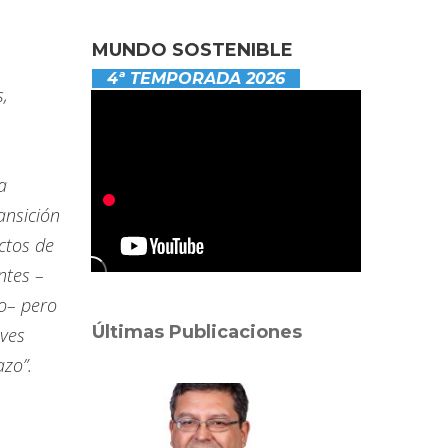
MUNDO SOSTENIBLE
4ª TEMPORADA 2026
,
a
ansición
ctos de
ntes –
to– pero
Últimas Publicaciones
aves
azo”.