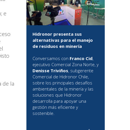
; e
oceso
Hidronor presenta sus
alternativas para el manejo
e
de residuos en minería
el
isto
Conversamos con
Franco Cid
,
ejecutivo Comercial Zona Norte, y
Denisse Triviños
, subgerente
Comercial de Hidronor Chile,
sobre los principales desafíos
a de la
ambientales de la minería y las
soluciones que Hidronor
desarrolla para apoyar una
gestión más eficiente y
sostenible.