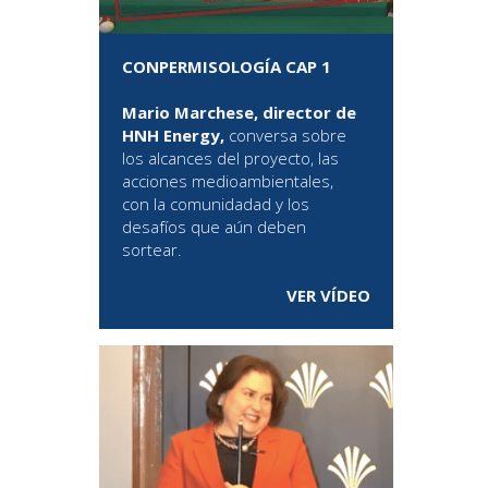
CONPERMISOLOGÍA CAP 1
Mario Marchese, director de
HNH Energy,
conversa sobre
los alcances del proyecto, las
acciones medioambientales,
con la comunidadad y los
desafíos que aún deben
sortear.
VER VÍDEO