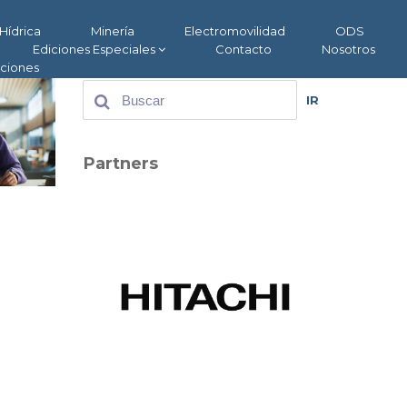
Hídrica
Minería
Electromovilidad
ODS
Ediciones Especiales
Contacto
Nosotros
aciones
IR
Partners