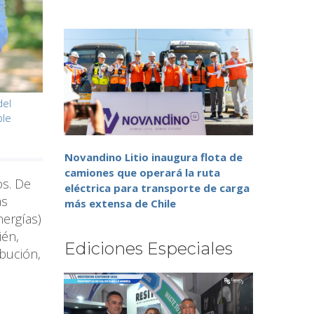
del
ble
Novandino Litio inaugura flota de
camiones que operará la ruta
os. De
eléctrica para transporte de carga
as
más extensa de Chile
nergías)
ién,
Ediciones Especiales
ibución,