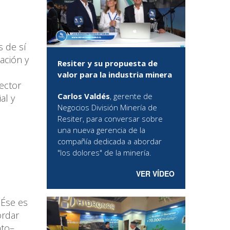
s de sí
cación y
Resiter y su propuesta de
valor para la industria minera
ector
Carlos Valdés
, gerente de
al y
Negocios División Minería de
Resiter, para conversar sobre
una nueva gerencia de la
compañía dedicada a abordar
"los dolores" de la minería.
VER VÍDEO
 Ése es
ordar
nto–