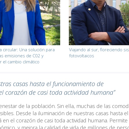
 circular: Una solución para
Viajando al sur, floreciendo s
las emisiones de C02 y
fotovoltaicos
r el cambio climático
stras casas hasta el funcionamiento de
n el corazón de casi toda actividad humana”
bienestar de la población. Sin ella, muchas de las como
sibles. Desde la iluminación de nuestras casas hasta el
á en el corazón de casi toda actividad humana. Permite 
nómico, y mejora la calidad de vida de millones de per