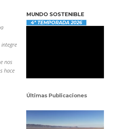
MUNDO SOSTENIBLE
4ª TEMPORADA 2026
na
 integre
ue nos
os hace
Últimas Publicaciones