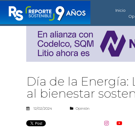
Inicio
Op
Día de la Energía:
al bienestar soste
12/02/2024
Opinión

