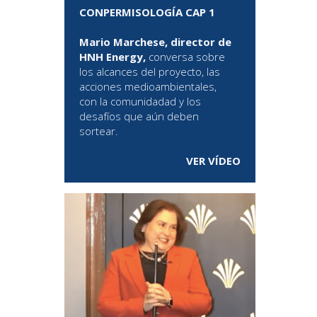
CONPERMISOLOGÍA CAP 1
Mario Marchese, director de
HNH Energy,
conversa sobre
los alcances del proyecto, las
acciones medioambientales,
con la comunidadad y los
desafíos que aún deben
sortear.
VER VÍDEO