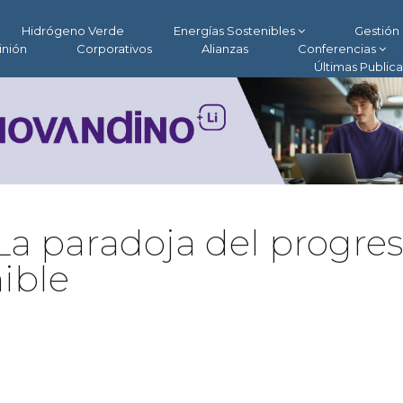
Hidrógeno Verde
Energías Sostenibles
Gestión 
inión
Corporativos
Alianzas
Conferencias
Últimas Public
 La paradoja del progre
nible