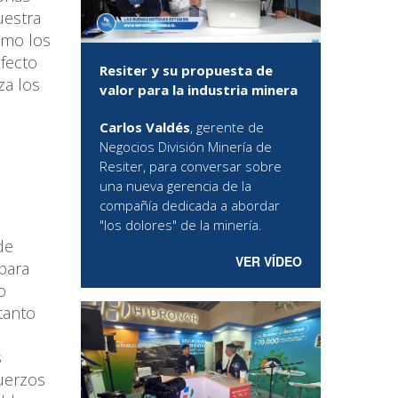
uestra
como los
efecto
Resiter y su propuesta de
za los
valor para la industria minera
Carlos Valdés
, gerente de
Negocios División Minería de
Resiter, para conversar sobre
una nueva gerencia de la
compañía dedicada a abordar
"los dolores" de la minería.
de
VER VÍDEO
 para
o
tanto
s
fuerzos