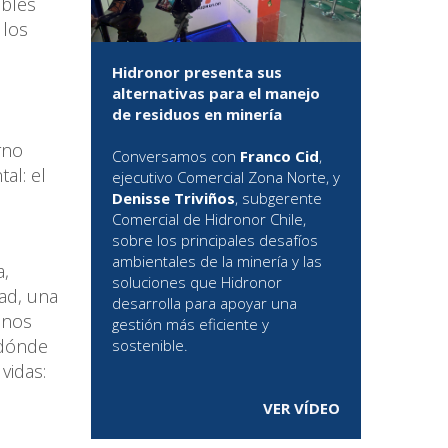
ibles
 los
Hidronor presenta sus
alternativas para el manejo
de residuos en minería
rno
Conversamos con
Franco Cid
,
al: el
ejecutivo Comercial Zona Norte, y
Denisse Triviños
, subgerente
Comercial de Hidronor Chile,
sobre los principales desafíos
ambientales de la minería y las
a,
soluciones que Hidronor
ad, una
desarrolla para apoyar una
 nos
gestión más eficiente y
 dónde
sostenible.
vidas:
VER VÍDEO