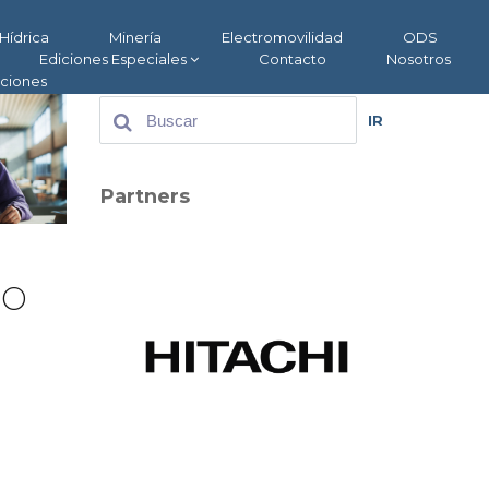
Hídrica
Minería
Electromovilidad
ODS
Ediciones Especiales
Contacto
Nosotros
aciones
IR
Partners
so