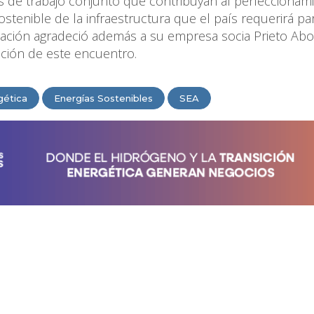
 de trabajo conjunto que contribuyan al perfeccionam
stenible de la infraestructura que el país requerirá pa
ociación agradeció además a su empresa socia Prieto A
zación de este encuentro.
gética
Energías Sostenibles
SEA