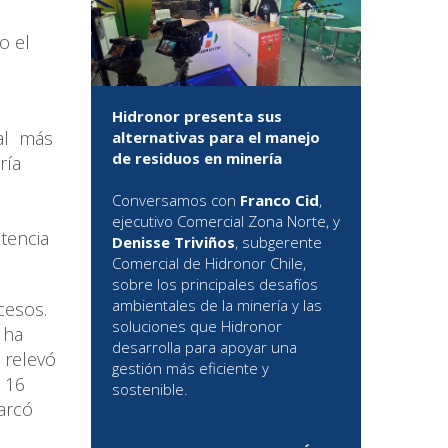
o el
.
Hidronor presenta sus
tal más
alternativas para el manejo
de residuos en minería
ría
Conversamos con
Franco Cid
,
ejecutivo Comercial Zona Norte, y
etencia
Denisse Triviños
, subgerente
Comercial de Hidronor Chile,
sobre los principales desafíos
ambientales de la minería y las
cesos.
soluciones que Hidronor
 ha
desarrolla para apoyar una
relevó
gestión más eficiente y
́ 16
sostenible.
arcó