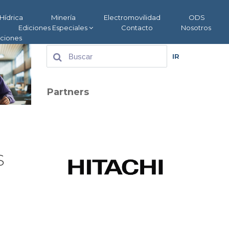
Hídrica
Minería
Electromovilidad
ODS
Ediciones Especiales
Contacto
Nosotros
aciones
IR
Partners
s