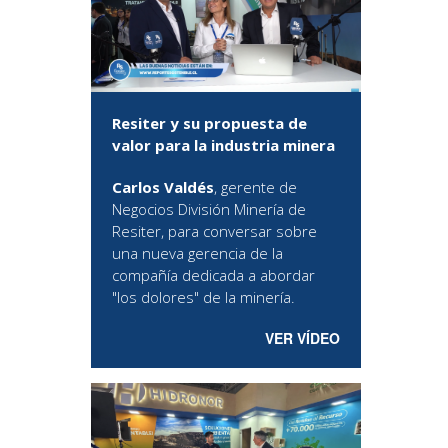
Resiter y su propuesta de
valor para la industria minera
Carlos Valdés
, gerente de
Negocios División Minería de
Resiter, para conversar sobre
una nueva gerencia de la
compañía dedicada a abordar
"los dolores" de la minería.
VER VÍDEO