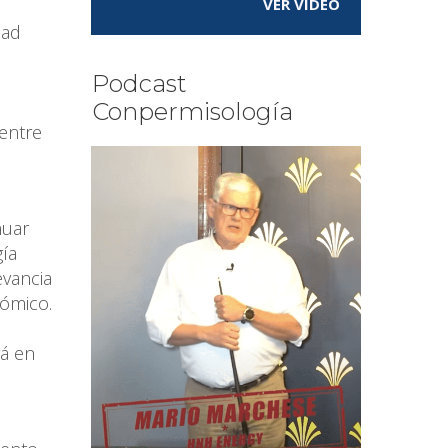
VER VÍDEO
dad
Podcast
Conpermisología
 entre
nuar
ía
evancia
ómico.
á en