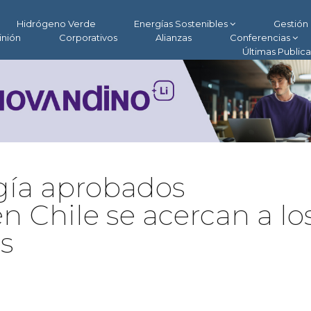
Hidrógeno Verde
Energías Sostenibles
Gestión 
inión
Corporativos
Alianzas
Conferencias
Últimas Public
gía aprobados
 Chile se acercan a lo
s