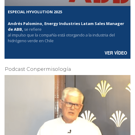
ESPECIAL HYVOLUTION 2025
Andrés Palomino, Energy Industries Latam Sales Manager
de ABB,
se refiere
al
impulso que la compañía está otorgando a la industria del
hidrógeno verde en Chile
VER VÍDEO
Podcast Conpermisología