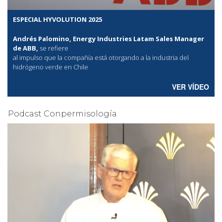
ESPECIAL HYVOLUTION 2025
Andrés Palomino, Energy Industries Latam Sales Manager
de ABB,
se refiere
al
impulso que la compañía está otorgando a la industria del
hidrógeno verde en Chile
VER VÍDEO
Podcast Conpermisología