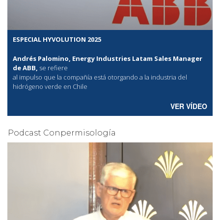
ESPECIAL HYVOLUTION 2025
Andrés Palomino, Energy Industries Latam Sales Manager
de ABB,
se refiere
al
impulso que la compañía está otorgando a la industria del
hidrógeno verde en Chile
VER VÍDEO
Podcast Conpermisología