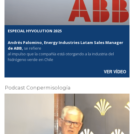
ESPECIAL HYVOLUTION 2025
Andrés Palomino, Energy Industries Latam Sales Manager
de ABB,
se refiere
al
impulso que la compañía está otorgando a la industria del
hidrógeno verde en Chile
VER VÍDEO
Podcast Conpermisología