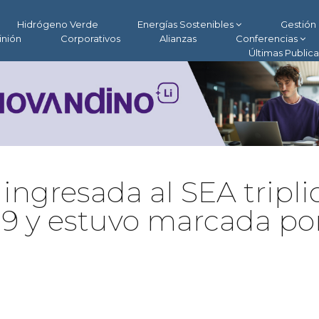
Hidrógeno Verde
Energías Sostenibles
Gestión 
inión
Corporativos
Alianzas
Conferencias
Últimas Public
 ingresada al SEA tripli
19 y estuvo marcada po