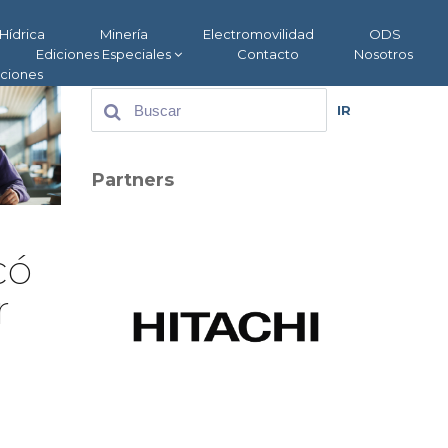
Hídrica
Minería
Electromovilidad
ODS
Ediciones Especiales
Contacto
Nosotros
aciones
IR
Partners
có
r