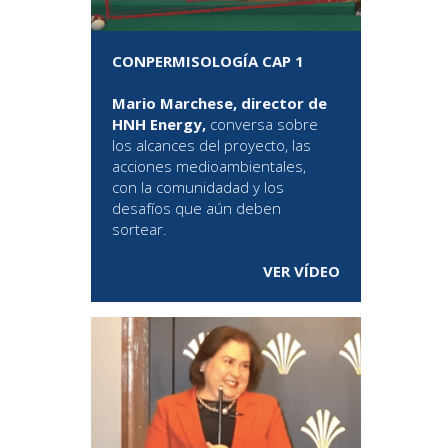
CONPERMISOLOGÍA CAP 1
Mario Marchese, director de
HNH Energy,
conversa sobre
los alcances del proyecto, las
acciones medioambientales,
con la comunidadad y los
desafíos que aún deben
sortear.
VER VÍDEO