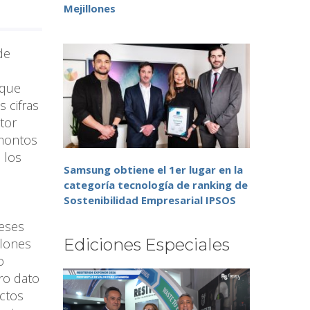
Mejillones
de
 que
s cifras
tor
 montos
 los
Samsung obtiene el 1er lugar en la
categoría tecnología de ranking de
Sostenibilidad Empresarial IPSOS
meses
Ediciones Especiales
llones
o
ro dato
ectos