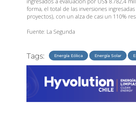
ingresados a evaluación por US$ 8.782,4 mi
forma, el total de las inversiones ingresada
proyectos), con un alza de casi un 110% re
Fuente: La Segunda
Tags:
Energía Eólica
Energía Solar
E