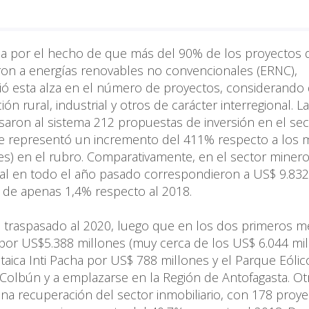
ada por el hecho de que más del 90% de los proyectos 
ron a energías renovables no convencionales (ERNC),
eció esta alza en el número de proyectos, considerando
ón rural, industrial y otros de carácter interregional. La
esaron al sistema 212 propuestas de inversión en el sec
que representó un incremento del 411% respecto a los
s) en el rubro. Comparativamente, en el sector minero
tal en todo el año pasado correspondieron a US$ 9.832
n de apenas 1,4% respecto al 2018.
a traspasado al 2020, luego que en los dos primeros 
 por US$5.388 millones (muy cerca de los US$ 6.044 mi
taica Inti Pacha por US$ 788 millones y el Parque Eólic
olbún y a emplazarse en la Región de Antofagasta. Ot
una recuperación del sector inmobiliario, con 178 proy