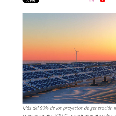


Más del 90% de los proyectos de generación i
convencionales (ERNC), principalmente solar y 