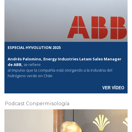
ESPECIAL HYVOLUTION 2025
Andrés Palomino, Energy Industries Latam Sales Manager
de ABB,
se refiere
al
impulso que la compañía está otorgando a la industria del
hidrógeno verde en Chile
VER VÍDEO
Podcast Conpermisología