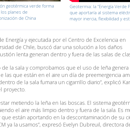
ión geotérmica verde forma
Geotermia: la “Energía Verde
 los planes de
que aportaría al sistema eléctr
nización de China
mayor inercia, flexibilidad y es
a de Energía y ejecutada por el Centro de Excelencia en
sidad de Chile, buscó dar una solución a los daños
tión lenta generan dentro y fuera de las salas de cla
 de la sala y comprobamos que el uso de leña genera 
e las que están en el aire un día de preemergencia amb
entro de la sala fumara un cigarrillo diario”, explicó Kar
l proyecto.
tar metiendo la leña en las boscas. El sistema geotér
endo el aire más limpio dentro y fuera de la sala. Es 
r que están aportando en la descontaminación de su c
CM ya la usamos”, expresó Evelyn Dubreuil, directora d