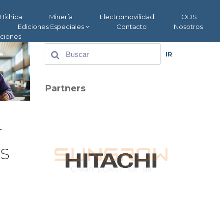
Hídrica
Minería
Electromovilidad
ODS
Ediciones Especiales
Contacto
Nosotros
aciones
IR
Partners
r
s