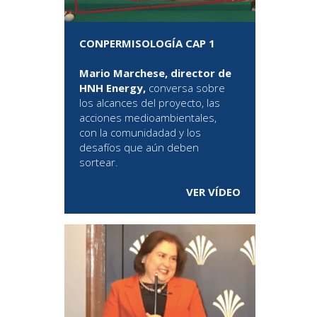
CONPERMISOLOGÍA CAP 1
Mario Marchese, director de
HNH Energy,
conversa sobre
los alcances del proyecto, las
acciones medioambientales,
con la comunidadad y los
desafíos que aún deben
sortear.
VER VÍDEO