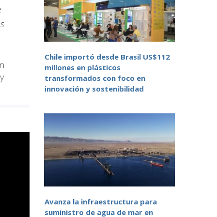
e
es
Chile importó desde Brasil US$112
on
millones en plásticos
 y
transformados con foco en
innovación y sostenibilidad
Avanza la infraestructura para
suministro de agua de mar en