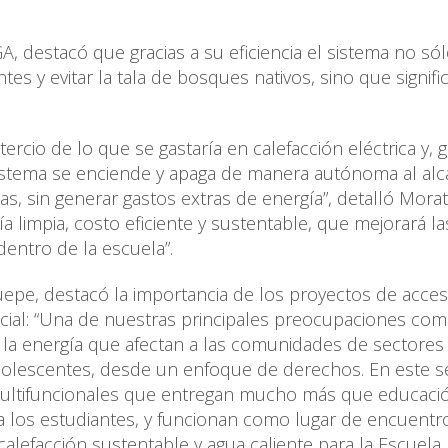
A, destacó que gracias a su eficiencia el sistema no só
es y evitar la tala de bosques nativos, sino que signifi
rcio de lo que se gastaría en calefacción eléctrica y, g
 sistema se enciende y apaga de manera autónoma al alc
s, sin generar gastos extras de energía”, detalló Morat
 limpia, costo eficiente y sustentable, que mejorará la
dentro de la escuela”.
uepe, destacó la importancia de los proyectos de acces
ocial: “Una de nuestras principales preocupaciones co
a la energía que afectan a las comunidades de sectores
adolescentes, desde un enfoque de derechos. En este s
 multifuncionales que entregan mucho más que educació
 a los estudiantes, y funcionan como lugar de encuentr
alefacción sustentable y agua caliente para la Escuela 