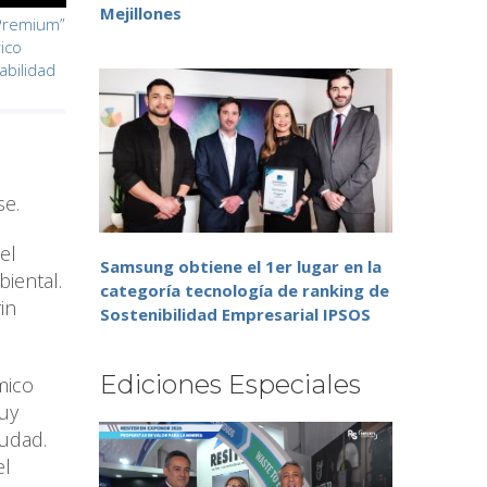
Mejillones
 Premium”
ico
tabilidad
se.
el
Samsung obtiene el 1er lugar en la
iental.
categoría tecnología de ranking de
in
Sostenibilidad Empresarial IPSOS
Ediciones Especiales
mico
muy
iudad.
el