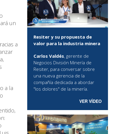
lo
cará un
Resiter y su propuesta de
valor para la industria minera
racias a
anzar
Carlos Valdés
, gerente de
a,
Negocios División Minería de
s
Resiter, para conversar sobre
una nueva gerencia de la
compañía dedicada a abordar
o a la
"los dolores" de la minería.
mo
VER VÍDEO
entido,
n:
o
Luis