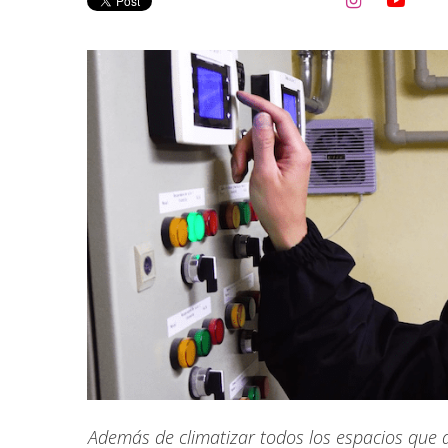


Además de climatizar todos los espacios que a