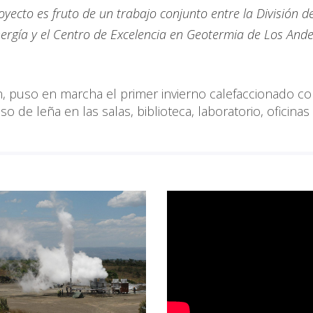
oyecto es fruto de un trabajo conjunto entre la División d
Energía y el Centro de Excelencia en Geotermia de Los And
n, puso en marcha el primer invierno calefaccionado c
o de leña en las salas, biblioteca, laboratorio, oficinas