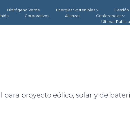
Hidrógeno Verde
Energías Sostenibles
Gestión 
inión
Corporativos
Alianzas
Conferencias
Últimas Public
ara proyecto eólico, solar y de bater