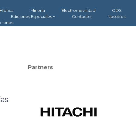
Hídrica
Minería
Electromovilidad
ODS
Ediciones Especiales
Contacto
Nosotros
aciones
Partners
ías