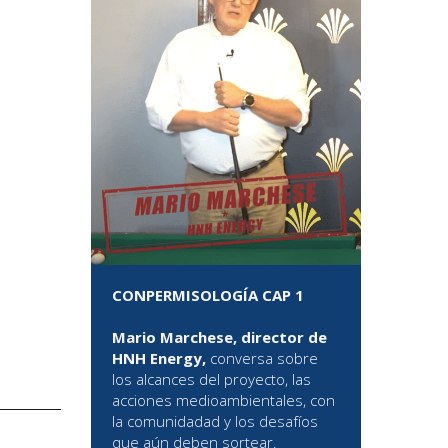
CONPERMISOLOGÍA CAP 1
Mario Marchese, director de
HNH Energy,
conversa sobre
los alcances del proyecto, las
acciones medioambientales, con
la comunidadad y los desafíos
que aún deben sortear.