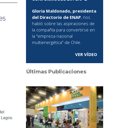
Gloria Maldonado, presidenta
es
del Directorio de ENAP
, nos
habló sobre las aspiraciones de
la compañía para convertirse en
la "empresa nacional
multienergética" de Chile.
VER VÍDEO
Últimas Publicaciones
del
s Lagos.