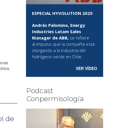
ESPECIAL HYVOLUTION 2025
Andrés Palomino, Energy
Industries Latam Sales
Manager de ABB,
se refiere
al
impulso que la compañía está
otorgando a la industria del
hidrógeno verde en Chile
doras
ctrica.
VER VÍDEO
Podcast
Conpermisología
ol de