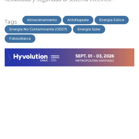
Almacenamiento
Antofagasta
Energía Eólica
Tags:
Energía No Contaminante (ODS7)
Energía Solar
Fotovoltaica