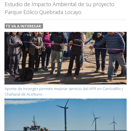
Estudio de Impacto Ambiental de su proyecto
Parque Eólico Quebrada Locayo.
TE VA A
INTERESAR:
Aporte de Innergex permite mejorar servicio del APR en Carrizalillo y
Chañaral de Aceituno