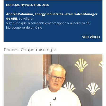
ESPECIAL HYVOLUTION 2025
Andrés Palomino, Energy Industries Latam Sales Manager
de ABB,
se refiere
al
impulso que la compañía está otorgando a la industria del
hidrógeno verde en Chile
VER VÍDEO
Podcast Conpermisología