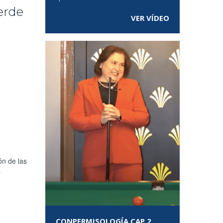
erde
VER VÍDEO
ón de las
s
CONPERMISOLOGÍA CAP 2