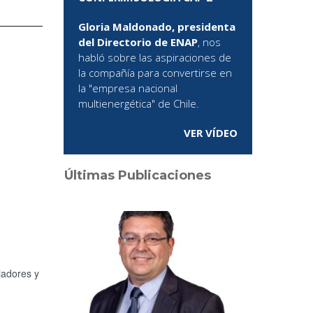
Gloria Maldonado, presidenta
del Directorio de ENAP
, nos
habló sobre las aspiraciones de
la compañía para convertirse en
la "empresa nacional
multienergética" de Chile.
VER VÍDEO
Últimas Publicaciones
jadores y