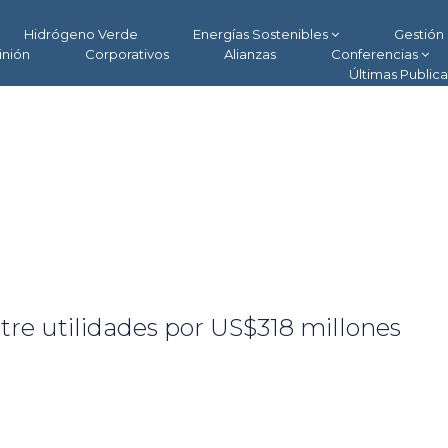
Hidrógeno Verde
Energías Sostenibles
Gestión 
inión
Corporativos
Alianzas
Conferencias
Últimas Public
tre utilidades por US$318 millones