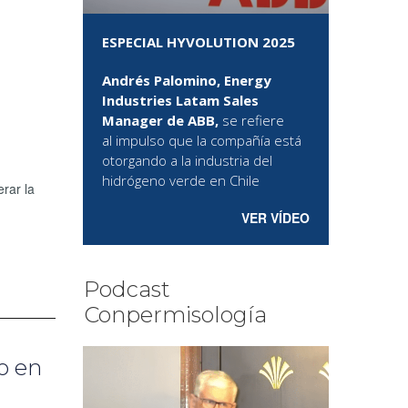
ESPECIAL HYVOLUTION 2025
Andrés Palomino, Energy
Industries Latam Sales
Manager de ABB,
se refiere
al
impulso que la compañía está
otorgando a la industria del
hidrógeno verde en Chile
rar la
VER VÍDEO
Podcast
Conpermisología
o en