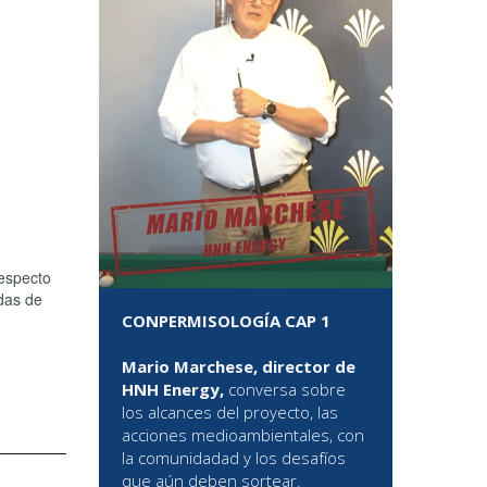
respecto
adas de
CONPERMISOLOGÍA CAP 1
Mario Marchese, director de
HNH Energy,
conversa sobre
los alcances del proyecto, las
acciones medioambientales, con
la comunidadad y los desafíos
que aún deben sortear.