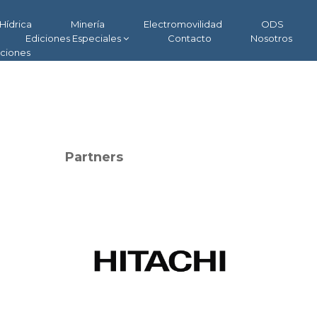
Hídrica
Minería
Electromovilidad
ODS
Ediciones Especiales
Contacto
Nosotros
aciones
Partners