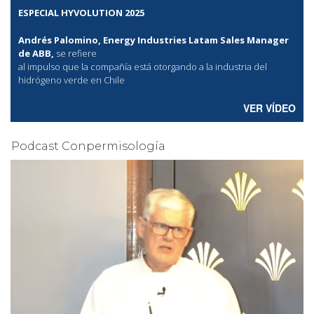
ESPECIAL HYVOLUTION 2025
Andrés Palomino, Energy Industries Latam Sales Manager
de ABB,
se refiere
al
impulso que la compañía está otorgando a la industria del
hidrógeno verde en Chile
VER VÍDEO
Podcast Conpermisología