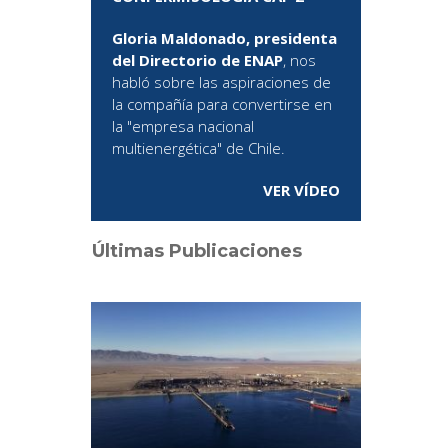
Gloria Maldonado, presidenta
del Directorio de ENAP
, nos
habló sobre las aspiraciones de
la compañía para convertirse en
la "empresa nacional
multienergética" de Chile.
VER VÍDEO
Últimas Publicaciones