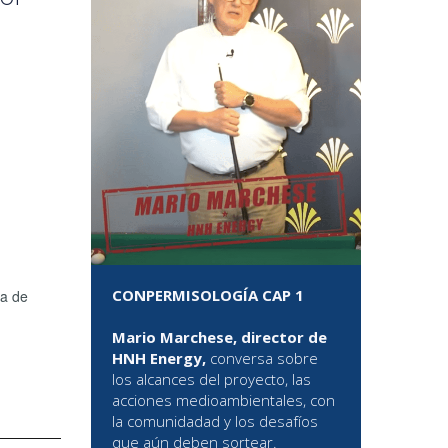
CONPERMISOLOGÍA CAP 1
ta de
Mario Marchese, director de
HNH Energy,
conversa sobre
los alcances del proyecto, las
acciones medioambientales, con
la comunidadad y los desafíos
que aún deben sortear.