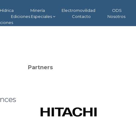
Hídrica
Minería
Electromovilidad
ODS
Ediciones Especiales
Contacto
Nosotros
aciones
Partners
ances