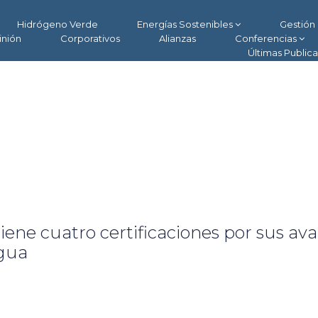
Hidrógeno Verde
Energías Sostenibles
Gestión 
inión
Corporativos
Alianzas
Conferencias
Últimas Public
e cuatro certificaciones por sus av
agua