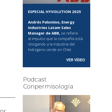
ESPECIAL HYVOLUTION 2025
Andrés Palomino, Energy
Industries Latam Sales
Manager de ABB,
se refiere
al
impulso que la compañía está
otorgando a la industria del
hidrógeno verde en Chile
VER VÍDEO
Podcast
Conpermisología
or