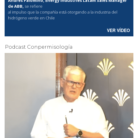
Andrés Palomino, Energy Industries Latam Sales Manager
de ABB,
se refiere
al
impulso que la compañía está otorgando a la industria del
hidrógeno verde en Chile
VER VÍDEO
Podcast Conpermisología