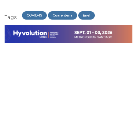
COVID-19
Cuarentena
Enel
Tags: