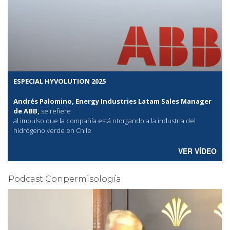
ESPECIAL HYVOLUTION 2025
Andrés Palomino, Energy Industries Latam Sales Manager
de ABB,
se refiere
al
impulso que la compañía está otorgando a la industria del
hidrógeno verde en Chile
VER VÍDEO
Podcast Conpermisología