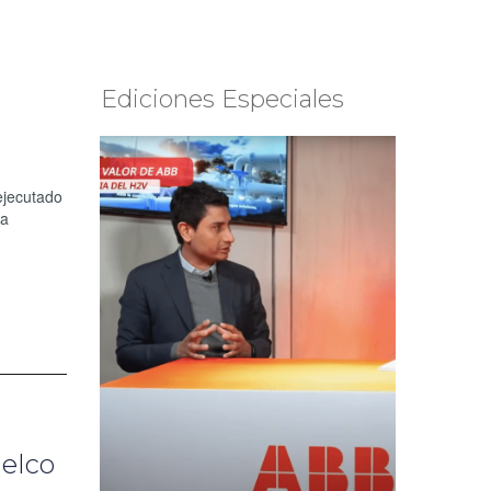
Ediciones Especiales
ejecutado
la
delco