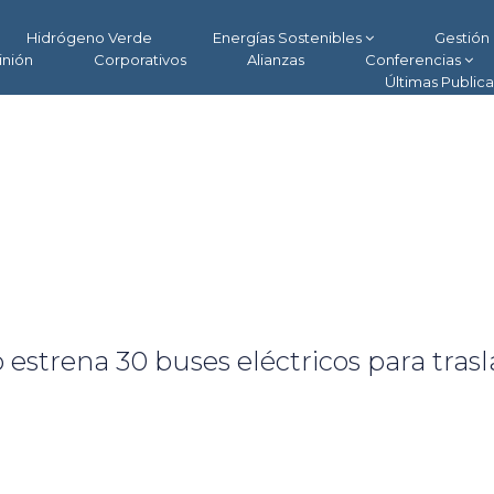
Hidrógeno Verde
Energías Sostenibles
Gestión 
inión
Corporativos
Alianzas
Conferencias
Últimas Public
 estrena 30 buses eléctricos para tras