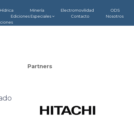
Hídrica
Minería
Electromovilidad
ODS
Ediciones Especiales
Contacto
Nosotros
aciones
Partners
lado