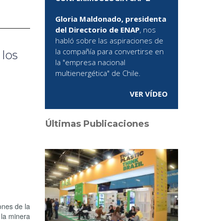
Gloria Maldonado, presidenta
del Directorio de ENAP
, nos
habló sobre las aspiraciones de
la compañía para convertirse en
los
la "empresa nacional
multienergética" de Chile.
VER VÍDEO
Últimas Publicaciones
ones de la
 la minera