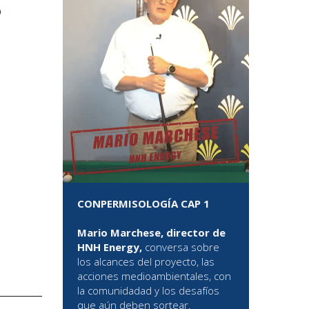
o
CONPERMISOLOGÍA CAP 1
Mario Marchese, director de
HNH Energy,
conversa sobre
los alcances del proyecto, las
acciones medioambientales, con
la comunidadad y los desafíos
que aún deben sortear.