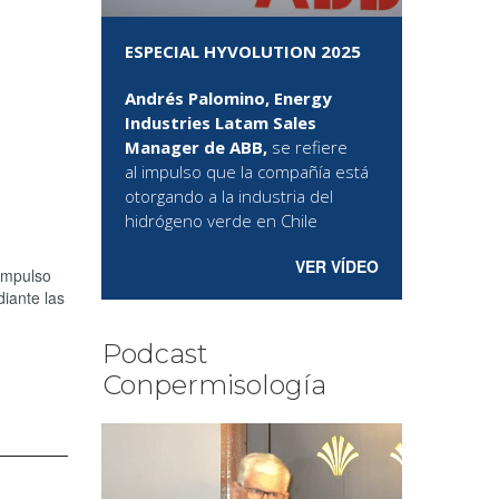
ESPECIAL HYVOLUTION 2025
Andrés Palomino, Energy
Industries Latam Sales
Manager de ABB,
se refiere
al
impulso que la compañía está
otorgando a la industria del
hidrógeno verde en Chile
VER VÍDEO
 impulso
diante las
Podcast
Conpermisología