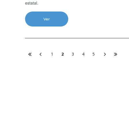
estatal.
Ver
1
2
3
4
5