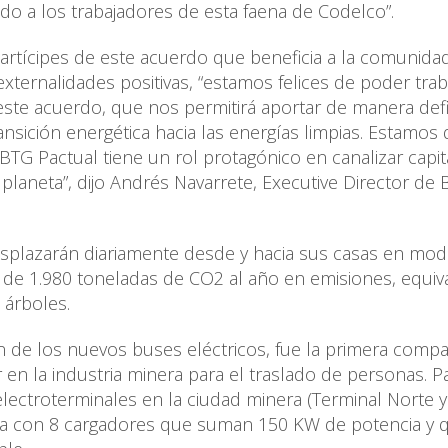
do a los trabajadores de esta faena de Codelco”.
artícipes de este acuerdo que beneficia a la comunida
xternalidades positivas, “estamos felices de poder trab
ste acuerdo, que nos permitirá aportar de manera defin
transición energética hacia las energías limpias. Estamo
 BTG Pactual tiene un rol protagónico en canalizar capit
 planeta”, dijo Andrés Navarrete, Executive Director de
desplazarán diariamente desde y hacia sus casas en mo
de 1.980 toneladas de CO2 al año en emisiones, equiv
 árboles.
 de los nuevos buses eléctricos, fue la primera comp
en la industria minera para el traslado de personas. Pa
 electroterminales en la ciudad minera (Terminal Norte y
nta con 8 cargadores que suman 150 KW de potencia y 