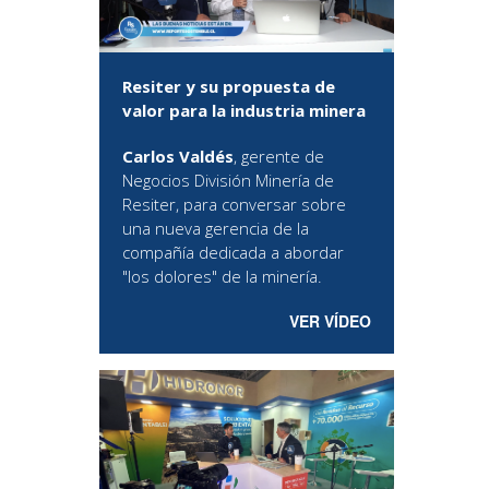
Resiter y su propuesta de
valor para la industria minera
Carlos Valdés
, gerente de
Negocios División Minería de
Resiter, para conversar sobre
una nueva gerencia de la
compañía dedicada a abordar
"los dolores" de la minería.
VER VÍDEO