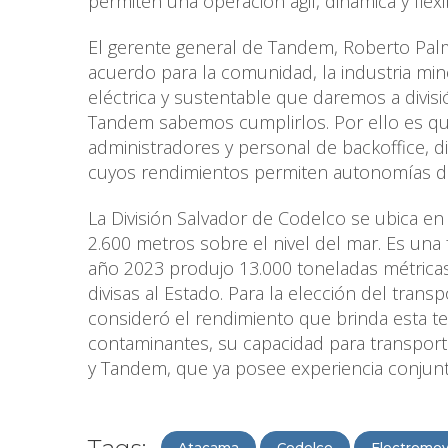
permiten una operación ágil, dinámica y flexi
El gerente general de Tandem, Roberto Palma
acuerdo para la comunidad, la industria mine
eléctrica y sustentable que daremos a divis
Tandem sabemos cumplirlos. Por ello es que
administradores y personal de backoffice, 
cuyos rendimientos permiten autonomías de
La División Salvador de Codelco se ubica e
2.600 metros sobre el nivel del mar. Es una 
año 2023 produjo 13.000 toneladas métricas 
divisas al Estado. Para la elección del tran
consideró el rendimiento que brinda esta te
contaminantes, su capacidad para transportar
y Tandem, que ya posee experiencia conjunta
Atacama
Codelco
Electromov