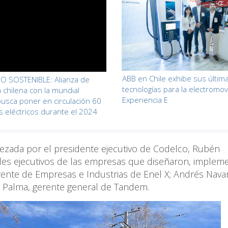
ABB en Chile exhibe sus últim
O SOSTENIBLE: Alianza de
tecnologías para la electromov
chilena con la mundial
Experiencia E
busca poner en circulación 60
 eléctricos durante el 2024
ezada por el presidente ejecutivo de Codelco, Rubén
ales ejecutivos de las empresas que diseñaron, implem
erente de Empresas e Industrias de Enel X; Andrés Navar
o Palma, gerente general de Tandem.