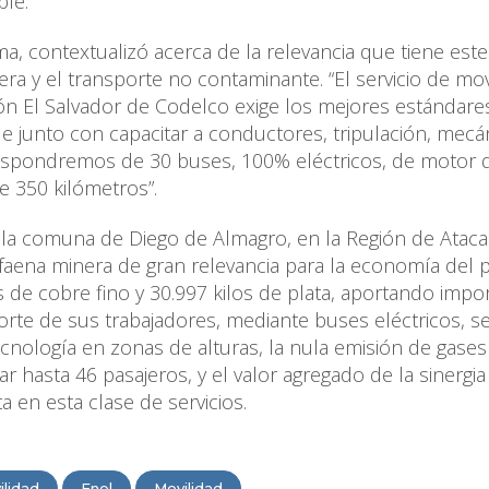
ble.
, contextualizó acerca de la relevancia que tiene este
ra y el transporte no contaminante. “El servicio de mov
ión El Salvador de Codelco exige los mejores estándare
 junto con capacitar a conductores, tripulación, mecá
dispondremos de 30 buses, 100% eléctricos, de motor d
 350 kilómetros”.
n la comuna de Diego de Almagro, en la Región de Ataca
faena minera de gran relevancia para la economía del pa
de cobre fino y 30.997 kilos de plata, aportando impo
sporte de sus trabajadores, mediante buses eléctricos, s
cnología en zonas de alturas, la nula emisión de gases
 hasta 46 pasajeros, y el valor agregado de la sinergia
 en esta clase de servicios.
ilidad
Enel
Movilidad