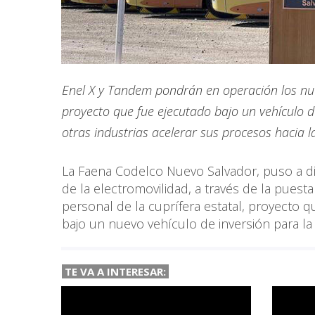
Enel X y Tandem pondrán en operación los nuev
proyecto que fue ejecutado bajo un vehículo d
otras industrias acelerar sus procesos hacia la
La Faena Codelco Nuevo Salvador, puso a di
de la electromovilidad, a través de la puest
personal de la cuprífera estatal, proyecto
bajo un nuevo vehículo de inversión para la
TE VA A INTERESAR: