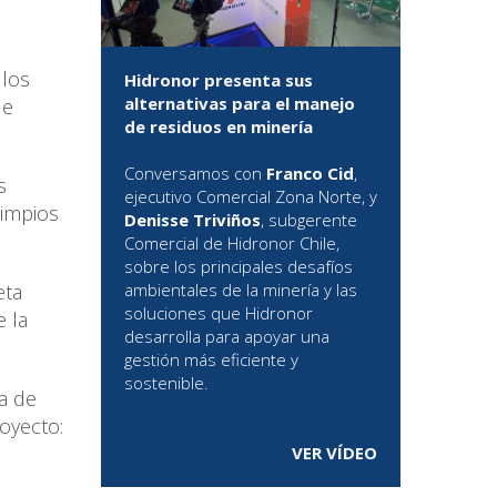
 los
Hidronor presenta sus
alternativas para el manejo
de
de residuos en minería
Conversamos con
Franco Cid
,
s
ejecutivo Comercial Zona Norte, y
limpios
Denisse Triviños
, subgerente
Comercial de Hidronor Chile,
sobre los principales desafíos
eta
ambientales de la minería y las
soluciones que Hidronor
e la
desarrolla para apoyar una
gestión más eficiente y
sostenible.
a de
royecto:
VER VÍDEO