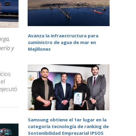
Avanza la infraestructura para
arga,
suministro de agua de mar en
ería y
Mejillones
icios
del
ejecutó
Samsung obtiene el 1er lugar en la
categoría tecnología de ranking de
Sostenibilidad Empresarial IPSOS