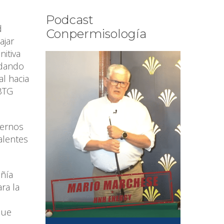
Podcast
d
Conpermisología
ajar
itiva
s dando
al hacia
 BTG
dernos
alentes
añía
ra la
que