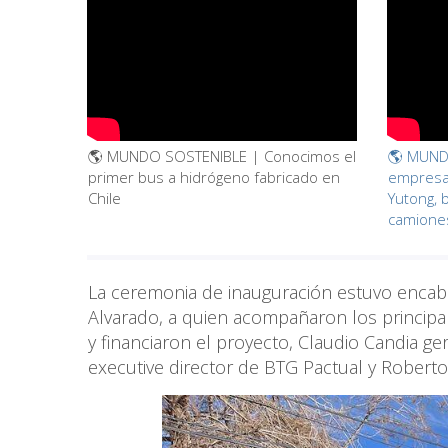
🌎 MUNDO SOSTENIBLE | Conocimos el
🌎 MUND
primer bus a hidrógeno fabricado en
empresa 
Chile
Yutong, 
camiones
La ceremonia de inauguración estuvo encab
Alvarado, a quien acompañaron los princip
y financiaron el proyecto, Claudio Candia g
executive director de BTG Pactual y Robert