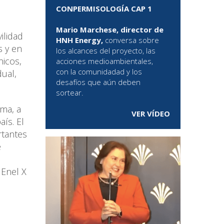
CONPERMISOLOGÍA CAP 1
Mario Marchese, director de
ilidad
HNH Energy,
conversa sobre
s y en
los alcances del proyecto, las
nicos,
acciones medioambientales,
con la comunidadad y los
ual,
desafíos que aún deben
sortear.
ma, a
VER VÍDEO
ís. El
rtantes
e
 Enel X