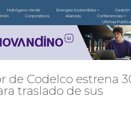
Hidrógeno Verde
Energías Sostenibles
Gestión 
inión
Corporativos
Alianzas
Conferencias
Últimas Public
or de Codelco estrena 3
ara traslado de sus