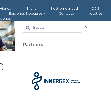
Hídrica
Minería
Electromovilidad
ODS
Ediciones Especiales
Contacto
Nosotros
aciones
IR
Partners
0