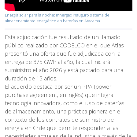
Energía solar para la noche: Innergex inauguró sistema de
almacenamiento energético en baterías en Atacama
Esta adjudicación fue resultado de un llamado
público realizado por CODELCO en el que Atlas
presentó una oferta que fue adjudicada con la
entrega de 375 GWh al año, la cual iniciará
suministro el año 2026 y está pactado para una
duración de 15 años.
El acuerdo destaca por ser un PPA (power
purchase agreement, en inglés) que integra
tecnología innovadora, como el uso de baterías
de almacenamiento, una práctica pionera en el
contexto de los contratos de suministro de
energía en Chile que permite responder a las
necesidades actuales de la industria, a través de la