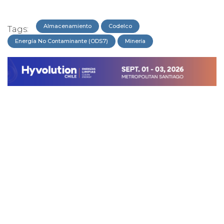
Almacenamiento
Codelco
Tags:
Energía No Contaminante (ODS7)
Minería