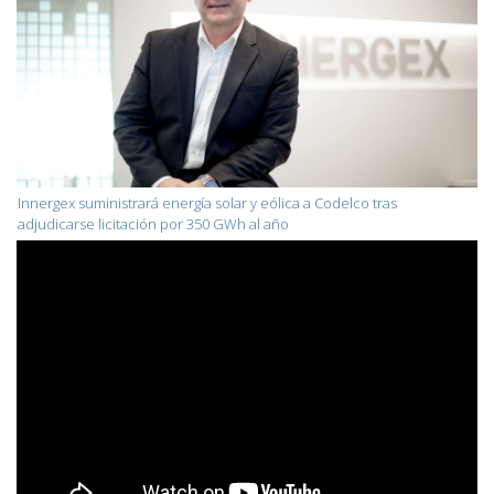
Innergex suministrará energía solar y eólica a Codelco tras
adjudicarse licitación por 350 GWh al año